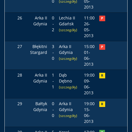
0
05-
(szczegóły)
2013
26
Arka II
0
Lechia II
11:00
P
Gdynia
-
Gdańsk
26-
2
05-
(szczegóły)
2013
27
Błękitni
3
Arka II
15:00
P
Stargard
-
Gdynia
01-
0
06-
(szczegóły)
2013
28
Arka II
1
Dąb
19:00
R
Gdynia
-
Dębno
09-
1
06-
(szczegóły)
2013
29
Bałtyk
0
Arka II
19:00
R
Gdynia
-
Gdynia
15-
0
06-
(szczegóły)
2013