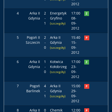
2012
4
Arka II
2
Energetyk
17:00
Z
Gdynia
-
Gryfino
08-
1
09-
(szczegóły)
2012
5
Pogoń II
2
Arka II
15:40
P
Szczecin
-
Gdynia
15-
0
09-
(szczegóły)
2012
6
Arka II
1
Kotwica
17:00
Z
Gdynia
-
Kołobrzeg
23-
0
09-
(szczegóły)
2012
7
Pogoń
4
Arka II
15:00
P
Barlinek
-
Gdynia
29-
1
09-
(szczegóły)
2012
8
Arka II
0
Chemik
12:00
P