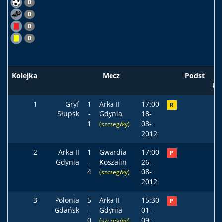
0
0
0
0
Kolejka
Mecz
Podst
ła
1
Gryf
1
Arka II
17:00
R
Słupsk
-
Gdynia
18-
1
08-
(szczegóły)
2012
2
Arka II
1
Gwardia
17:00
P
Gdynia
-
Koszalin
26-
4
08-
(szczegóły)
2012
3
Polonia
5
Arka II
15:30
P
Gdańsk
-
Gdynia
01-
0
09-
(szczegóły)