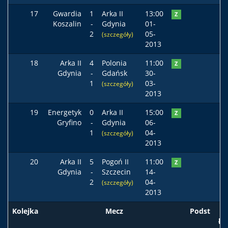
17
Gwardia
1
Arka II
13:00
Z
Koszalin
-
Gdynia
01-
2
05-
(szczegóły)
2013
18
Arka II
4
Polonia
11:00
Z
Gdynia
-
Gdańsk
30-
1
03-
(szczegóły)
2013
19
Energetyk
0
Arka II
15:00
Z
Gryfino
-
Gdynia
06-
1
04-
(szczegóły)
2013
20
Arka II
5
Pogoń II
11:00
Z
Gdynia
-
Szczecin
14-
2
04-
(szczegóły)
2013
Kolejka
Mecz
Podst
ła