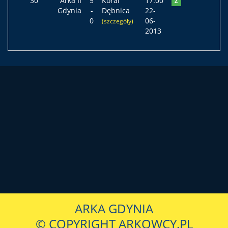
30
Arka II
5
Koral
17:00
Z
Gdynia
-
Dębnica
22-
0
06-
(szczegóły)
2013
ARKA GDYNIA
© COPYRIGHT ARKOWCY.PL