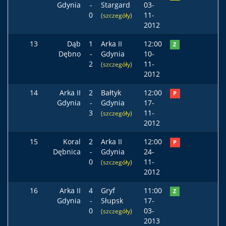
Gdynia
-
Stargard
03-
0
11-
(szczegóły)
2012
13
Dąb
1
Arka II
12:00
Z
Dębno
-
Gdynia
10-
2
11-
(szczegóły)
2012
14
Arka II
2
Bałtyk
12:00
P
Gdynia
-
Gdynia
17-
3
11-
(szczegóły)
2012
15
Koral
2
Arka II
12:00
P
Dębnica
-
Gdynia
24-
0
11-
(szczegóły)
2012
16
Arka II
4
Gryf
11:00
Z
Gdynia
-
Słupsk
17-
0
03-
(szczegóły)
2013