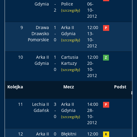
Gdynia
-
Police
06-
2
10-
(szczegóły)
2012
9
Drawa
1
Arka II
12:00
P
Drawsko
-
Gdynia
13-
Pomorskie
0
10-
(szczegóły)
2012
10
Arka II
1
Cartusia
12:00
Z
Gdynia
-
Kartuzy
20-
0
10-
(szczegóły)
2012
Kolejka
Mecz
Podst
ła
11
Lechia II
3
Arka II
14:00
P
Gdańsk
-
Gdynia
28-
0
10-
(szczegóły)
2012
12
Arka II
0
Błękitni
12:00
R