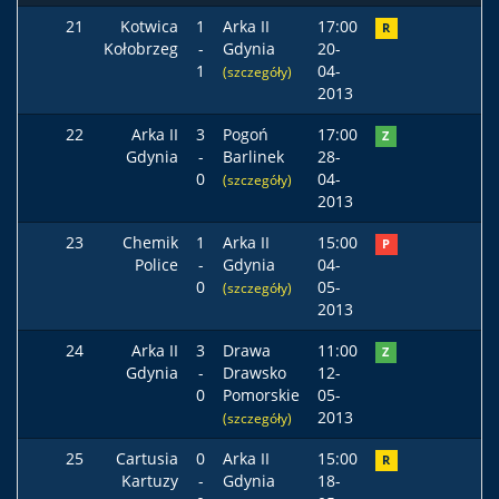
21
Kotwica
1
Arka II
17:00
R
Kołobrzeg
-
Gdynia
20-
1
04-
(szczegóły)
2013
22
Arka II
3
Pogoń
17:00
Z
Gdynia
-
Barlinek
28-
0
04-
(szczegóły)
2013
23
Chemik
1
Arka II
15:00
P
Police
-
Gdynia
04-
0
05-
(szczegóły)
2013
24
Arka II
3
Drawa
11:00
Z
Gdynia
-
Drawsko
12-
0
Pomorskie
05-
2013
(szczegóły)
25
Cartusia
0
Arka II
15:00
R
Kartuzy
-
Gdynia
18-