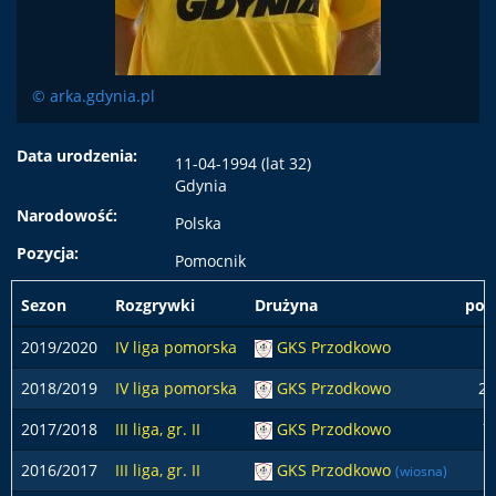
© arka.gdynia.pl
Data urodzenia:
11-04-1994 (lat 32)
Gdynia
Narodowość:
Polska
Pozycja:
Pomocnik
Sezon
Rozgrywki
Drużyna
pod
2019/2020
IV liga pomorska
GKS Przodkowo
2018/2019
IV liga pomorska
GKS Przodkowo
21
2017/2018
III liga, gr. II
GKS Przodkowo
7
2016/2017
III liga, gr. II
GKS Przodkowo
1
(wiosna)