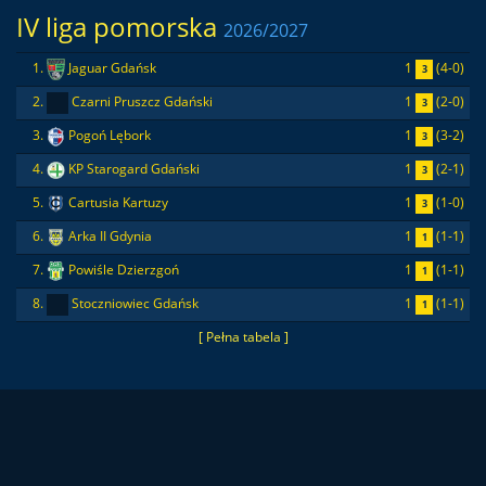
IV liga pomorska
2026/2027
1
(4-0)
1.
Jaguar Gdańsk
3
1
(2-0)
2.
Czarni Pruszcz Gdański
3
1
(3-2)
3.
Pogoń Lębork
3
1
(2-1)
4.
KP Starogard Gdański
3
1
(1-0)
5.
Cartusia Kartuzy
3
1
(1-1)
6.
Arka II Gdynia
1
1
(1-1)
7.
Powiśle Dzierzgoń
1
1
(1-1)
8.
Stoczniowiec Gdańsk
1
[ Pełna tabela ]