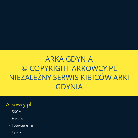
ARKA GDYNIA
© COPYRIGHT ARKOWCY.PL
NIEZALEŻNY SERWIS KIBICÓW ARKI
GDYNIA
Arkowcy.pl
-
SKGA
-
Forum
-
Foto-Galeria
-
Typer