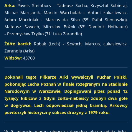
Arka:
Pavels Steinbors - Tadeusz Socha, Krzysztof Sobieraj,
Michał Marcjanik, Marcin Warcholak - Antoni Łukasiewicz,
Adam Marciniak - Marcus da Silva (55' Rafał Siemaszko),
Mateusz Szwoch, Miroslav Bożok (83' Dominik Hofbauer)
- Przemysław Trytko (71' Luka Zarandia)
Żółte kartki:
Robak (Lech) - Szwoch, Marcus, Łukasiewicz,
Zarandia (Arka)
Widzów:
43760
Dokonali tego! Piłkarze Arki wywalczyli Puchar Polski,
pokonując Lecha Poznań w finale rozegranym na Stadionie
Narodowym w Warszawie. Dopingowani przez ponad 12
tysięcy kibiców z Gdyni żółto-niebiescy zdobyli dwa gole
w dogrywce. Lech odpowiedział jedną bramką. Arkowcy
powtórzyli historyczny sukces drużyny z 1979 roku.
W 9 .minucie meczu pierwszą dogodną okazję miała Arka.