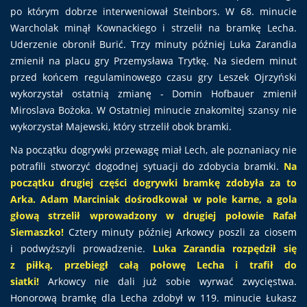
po którym dobrze interweniował Steinbors. W 68. minucie
Warcholak minął Kownackiego i strzelił na bramkę Lecha.
Uderzenie obronił Burić. Trzy minuty później Luka Zarandia
zmienił na placu gry Przemysława Trytkę. Na siedem minut
przed końcem regulaminowego czasu gry Leszek Ojrzyński
wykorzystał ostatnią zmianę - Domin Hofbauer zmienił
Miroslava Bożoka. W Ostatniej minucie znakomitej szansy nie
wykorzystał Majewski, który strzelił obok bramki.
Na początku dogrywki przewagę miał Lech, ale poznaniacy nie
potrafili stworzyć dogodnej sytuacji do zdobycia bramki.
Na
początku drugiej części dogrywki bramkę zdobyła za to
Arka. Adam Marciniak dośrodkował w pole karne, a gola
głową strzelił wprowadzony w drugiej połowie Rafał
Siemaszko!
Cztery minuty później Arkowcy poszli za ciosem
i podwyższyli prowadzenie.
Luka Zarandia rozpędził się
z piłką, przebiegł całą połowę Lecha i trafił do
siatki!
Arkowcy nie dali już sobie wyrwać zwycięstwa.
Honorową bramkę dla Lecha zdobył w 119. minucie Łukasz