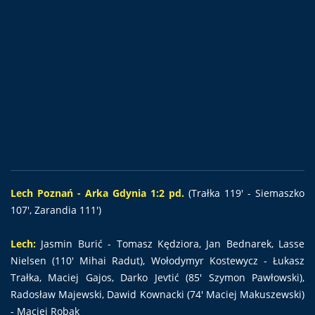
Lech Poznań - Arka Gdynia 1:2 pd.
(Trałka 119' - Siemaszko
107', Zarandia 111')
Lech:
Jasmin Burić - Tomasz Kędziora, Jan Bednarek, Lasse
Nielsen (110' Mihai Radut), Wołodymyr Kostewycz - Łukasz
Trałka, Maciej Gajos, Darko Jevtić (85' Szymon Pawłowski),
Radosław Majewski, Dawid Kownacki (74' Maciej Makuszewski)
- Maciej Robak