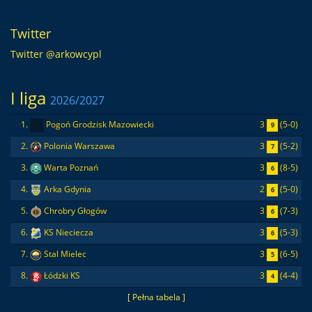
Twitter
Twitter @arkowcypl
I liga
2026/2027
3
(5-0)
1.
Pogoń Grodzisk Mazowiecki
9
3
(5-2)
2.
Polonia Warszawa
7
3
(8-5)
3.
Warta Poznań
6
2
(5-0)
4.
Arka Gdynia
6
3
(7-3)
5.
Chrobry Głogów
6
3
(5-3)
6.
KS Nieciecza
6
3
(6-5)
7.
Stal Mielec
5
3
(4-4)
8.
Łódzki KS
4
[ Pełna tabela ]