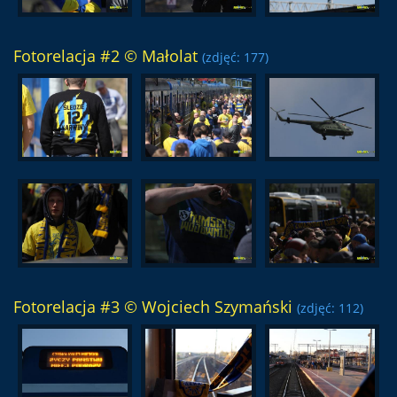
Fotorelacja #2 © Małolat
(zdjęć: 177)
Fotorelacja #3 © Wojciech Szymański
(zdjęć: 112)