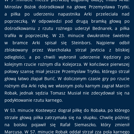
Miroslav Bożok dośrodkował na głowę Przemysława Trytki,
a piłka po uderzeniu napastnika Arki przeleciała nad
poprzeczką. W odpowiedzi pod drugą bramką głową po
dośrodkowaniu z rzutu rożnego uderzył Bednarek, a piłka
trafiła w poprzeczkę. W 23. minucie dwukrotnie świetnie
w bramce Arki spisał się Steinbors. Najpierw odbił
zblokowany przez Warcholaka strzał Jevticia z bliskiej
odległości, a po chwili wybronił uderzenie Kędziory po
kolejnym rzucie rożnym dla Kolejorza. W końcówce pierwszej
połowy szansę miał jeszcze Przemysław Trytko, którego strzał
głową łatwo złapał Burić. W doliczonym czasie gry po rzucie
rożnym dla Arki ręką we własnym polu karnym zagrał Marcin
Robak, jednak sędzia Tomasz Musiał nie zdecydował się na
podyktowanie rzutu karnego.
W 53. minucie Kostewycz dograł piłkę do Robaka, po którego
strzale głową piłka zatrzymała się na słupku. Chwilę później
na boisku pojawił się Rafał Siemaszko, który zmienił
Marcusa. W 57. minucie Robak oddał strzał zza pola karnego