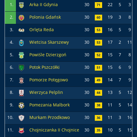
1.
Arka II Gdynia
30
22
5
3
71
2.
Polonia Gdańsk
30
19
3
8
60
3.
Orlęta Reda
30
16
5
9
53
4.
Wietcisa Skarszewy
30
17
2
11
53
5.
Powiśle Dzierzgoń
30
15
7
8
52
6.
Potok Pszczółki
30
15
6
9
51
7.
Pomorze Potęgowo
30
14
7
9
49
8.
Wierzyca Pelplin
30
13
5
12
44
9.
Pomezania Malbork
30
11
5
14
38
10.
Murkam Przodkowo
30
11
3
16
36
11.
Chojniczanka II Chojnice
30
10
5
15
35