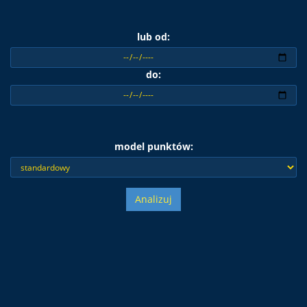
lub od:
do:
model punktów:
Analizuj