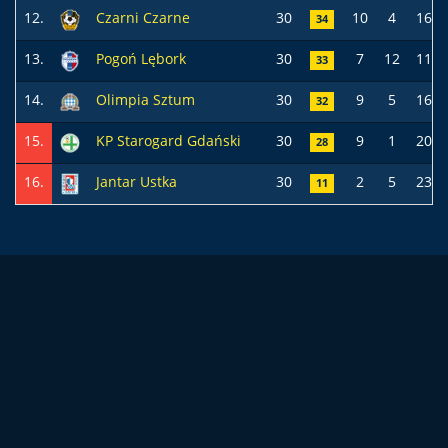
12.
Czarni Czarne
30
10
4
16
34
13.
Pogoń Lębork
30
7
12
11
33
14.
Olimpia Sztum
30
9
5
16
32
15.
KP Starogard Gdański
30
9
1
20
28
16.
Jantar Ustka
30
2
5
23
11