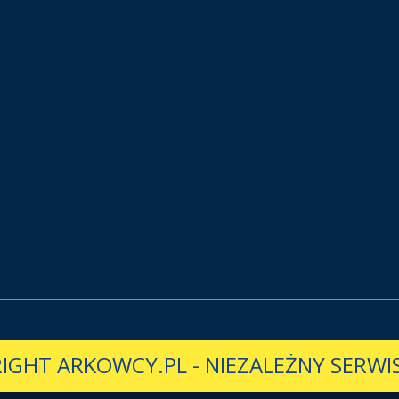
IGHT ARKOWCY.PL
-
NIEZALEŻNY SERWIS