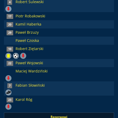
Robert Sulewski
4
Piotr Robakowski
17
Kamil Haberka
20
Paweł Brzuzy
29
Paweł Czoska
Robert Ziętarski
10
Paweł Wojowski
22
Maciej Wardziński
Fabian Słowiński
7
Karol Róg
23
Rezerwowi