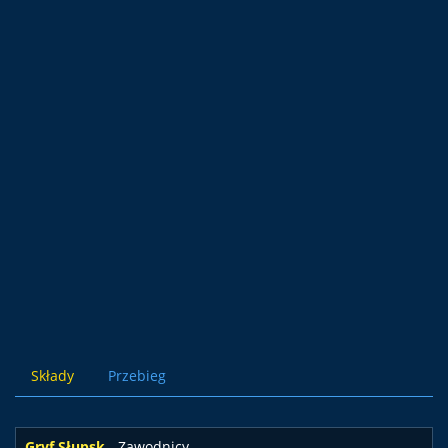
Składy
Przebieg
Gryf Słupsk
- Zawodnicy