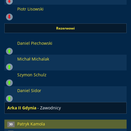
Piotr Lisowski
Rezerwowi
Daniel Piechowski
Michał Michalak
Szymon Schulz
Daniel Sidor
Arka II Gdynia
- Zawodnicy
Patryk Kamola
30