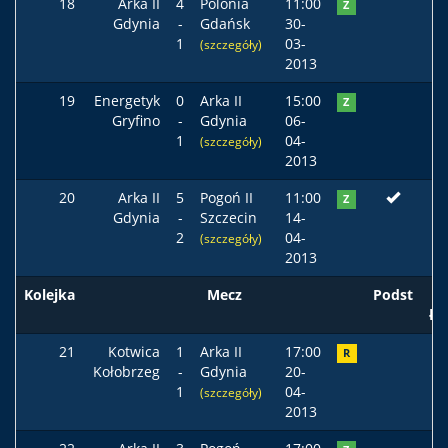
18
Arka II
4
Polonia
11:00
Z
Gdynia
-
Gdańsk
30-
1
03-
(szczegóły)
2013
19
Energetyk
0
Arka II
15:00
Z
Gryfino
-
Gdynia
06-
1
04-
(szczegóły)
2013
20
Arka II
5
Pogoń II
11:00
Z
Gdynia
-
Szczecin
14-
2
04-
(szczegóły)
2013
Kolejka
Mecz
Podst
ła
21
Kotwica
1
Arka II
17:00
R
Kołobrzeg
-
Gdynia
20-
1
04-
(szczegóły)
2013