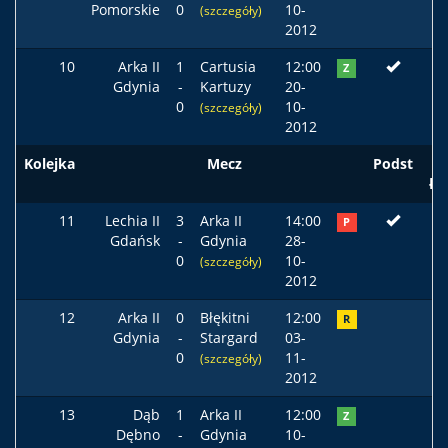
Pomorskie
0
10-
(szczegóły)
2012
10
Arka II
1
Cartusia
12:00
Z
Gdynia
-
Kartuzy
20-
0
10-
(szczegóły)
2012
Kolejka
Mecz
Podst
ła
11
Lechia II
3
Arka II
14:00
P
Gdańsk
-
Gdynia
28-
0
10-
(szczegóły)
2012
12
Arka II
0
Błękitni
12:00
R
Gdynia
-
Stargard
03-
0
11-
(szczegóły)
2012
13
Dąb
1
Arka II
12:00
Z
Dębno
-
Gdynia
10-