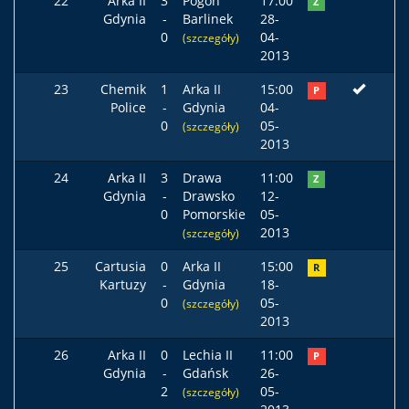
22
Arka II
3
Pogoń
17:00
Z
Gdynia
-
Barlinek
28-
0
04-
(szczegóły)
2013
23
Chemik
1
Arka II
15:00
P
Police
-
Gdynia
04-
0
05-
(szczegóły)
2013
24
Arka II
3
Drawa
11:00
Z
Gdynia
-
Drawsko
12-
0
Pomorskie
05-
2013
(szczegóły)
25
Cartusia
0
Arka II
15:00
R
Kartuzy
-
Gdynia
18-
0
05-
(szczegóły)
2013
26
Arka II
0
Lechia II
11:00
P
Gdynia
-
Gdańsk
26-
2
05-
(szczegóły)