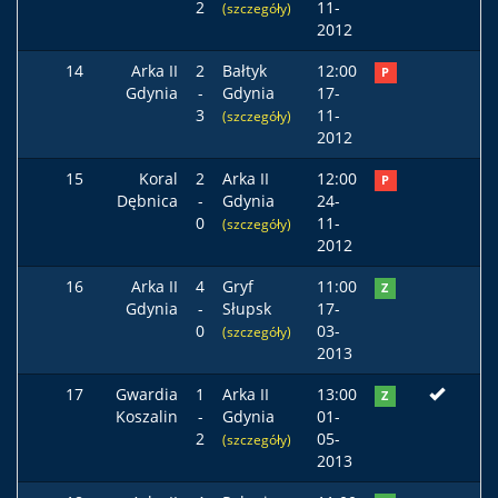
2
11-
(szczegóły)
2012
14
Arka II
2
Bałtyk
12:00
P
Gdynia
-
Gdynia
17-
3
11-
(szczegóły)
2012
15
Koral
2
Arka II
12:00
P
Dębnica
-
Gdynia
24-
0
11-
(szczegóły)
2012
16
Arka II
4
Gryf
11:00
Z
Gdynia
-
Słupsk
17-
0
03-
(szczegóły)
2013
17
Gwardia
1
Arka II
13:00
Z
Koszalin
-
Gdynia
01-
2
05-
(szczegóły)
2013