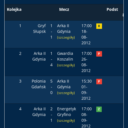
Kolejka
Mecz
Podst
ła
1
Gryf
1
Arka II
17:00
R
Słupsk
-
Gdynia
18-
1
08-
(szczegóły)
2012
2
Arka II
1
Gwardia
17:00
P
Gdynia
-
Koszalin
26-
4
08-
(szczegóły)
2012
3
Polonia
5
Arka II
15:30
P
Gdańsk
-
Gdynia
01-
0
09-
(szczegóły)
2012
4
Arka II
2
Energetyk
17:00
Z
Gdynia
-
Gryfino
08-
1
09-
(szczegóły)
2012