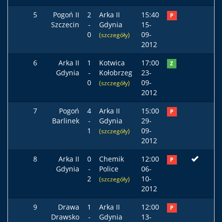
5
Pogoń II
2
Arka II
15:40
P
Szczecin
-
Gdynia
15-
0
09-
(szczegóły)
2012
6
Arka II
1
Kotwica
17:00
Z
Gdynia
-
Kołobrzeg
23-
0
09-
(szczegóły)
2012
7
Pogoń
4
Arka II
15:00
P
Barlinek
-
Gdynia
29-
1
09-
(szczegóły)
2012
8
Arka II
0
Chemik
12:00
P
Gdynia
-
Police
06-
2
10-
(szczegóły)
2012
9
Drawa
1
Arka II
12:00
P
Drawsko
-
Gdynia
13-