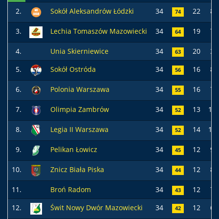
2.
Sokół Aleksandrów Łódzki
34
22
8
74
3.
Lechia Tomaszów Mazowiecki
34
19
7
64
4.
Unia Skierniewice
34
20
3
63
5.
Sokół Ostróda
34
16
8
56
6.
Polonia Warszawa
34
16
7
55
7.
Olimpia Zambrów
34
13
13
52
8.
Legia II Warszawa
34
14
10
52
9.
Pelikan Łowicz
34
12
9
45
10.
Znicz Biała Piska
34
12
8
44
11.
Broń Radom
34
12
7
43
12.
Świt Nowy Dwór Mazowiecki
34
12
6
42