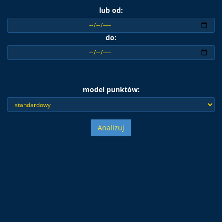
lub od:
do:
model punktów:
Analizuj