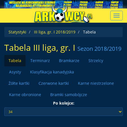
Toggl
navig
Statystyki
III liga, gr. I 2018/2019
Tabela
Tabela III liga, gr. I
Sezon 2018/2019
Tabela
Terminarz
Bramkarze
Strzelcy
Asysty
Klasyfikacja kanadyjska
Żółte kartki
Czerwone kartki
Karne niestrzelone
Karne obronione
Bramki samobójcze
Po kolejce: