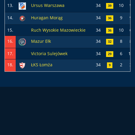
13.
Ursus Warszawa
34
10
9
39
14.
Huragan Morąg
34
9
9
36
15.
Ruch Wysokie Mazowieckie
34
10
6
36
16.
Mazur Ełk
34
8
8
32
17.
Victoria Sulejówek
34
6
11
29
18.
ŁKS Łomża
34
2
3
9