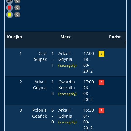
0
0
0
Kolejka
Mecz
Podst
ła
1
Gryf
1
Arka II
17:00
R
Słupsk
-
Gdynia
18-
1
08-
(szczegóły)
2012
2
Arka II
1
Gwardia
17:00
P
Gdynia
-
Koszalin
26-
4
08-
(szczegóły)
2012
3
Polonia
5
Arka II
15:30
P
Gdańsk
-
Gdynia
01-
0
09-
(szczegóły)
2012