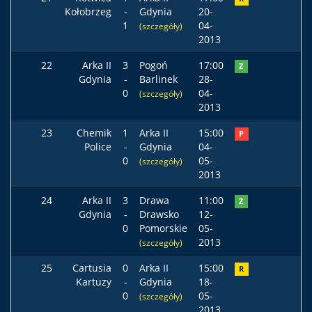
Kołobrzeg
-
Gdynia
20-
1
04-
(szczegóły)
2013
22
Arka II
3
Pogoń
17:00
Z
Gdynia
-
Barlinek
28-
0
04-
(szczegóły)
2013
23
Chemik
1
Arka II
15:00
P
Police
-
Gdynia
04-
0
05-
(szczegóły)
2013
24
Arka II
3
Drawa
11:00
Z
Gdynia
-
Drawsko
12-
0
Pomorskie
05-
2013
(szczegóły)
25
Cartusia
0
Arka II
15:00
R
Kartuzy
-
Gdynia
18-
0
05-
(szczegóły)
2013