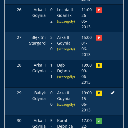
26
Arka II
0
Lechia II
11:00
P
Gdynia
-
Gdańsk
26-
2
05-
(szczegóły)
2013
27
Błękitni
3
Arka II
15:00
P
Stargard
-
Gdynia
01-
0
06-
(szczegóły)
2013
28
Arka II
1
Dąb
19:00
R
Gdynia
-
Dębno
09-
1
06-
(szczegóły)
2013
29
Bałtyk
0
Arka II
19:00
R
Gdynia
-
Gdynia
15-
0
06-
(szczegóły)
2013
30
Arka II
5
Koral
17:00
Z
Gdynia
-
Dębnica
22-