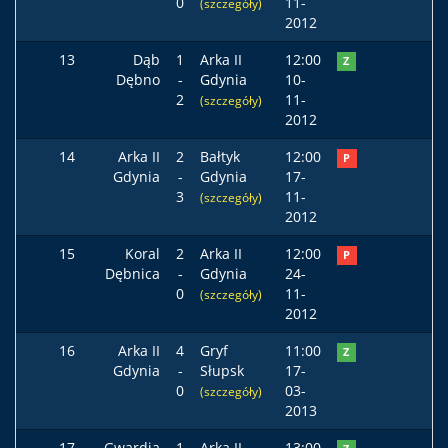
0
11-
(szczegóły)
2012
13
Dąb
1
Arka II
12:00
Z
Dębno
-
Gdynia
10-
2
11-
(szczegóły)
2012
14
Arka II
2
Bałtyk
12:00
P
Gdynia
-
Gdynia
17-
3
11-
(szczegóły)
2012
15
Koral
2
Arka II
12:00
P
Dębnica
-
Gdynia
24-
0
11-
(szczegóły)
2012
16
Arka II
4
Gryf
11:00
Z
Gdynia
-
Słupsk
17-
0
03-
(szczegóły)
2013
17
Gwardia
1
Arka II
13:00