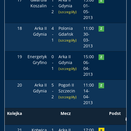
Z
Koszalin
-
Gdynia
01-
2
05-
(szczegóły)
2013
18
Arka II
4
Polonia
11:00
Z
Gdynia
-
Gdańsk
30-
1
03-
(szczegóły)
2013
19
Energetyk
0
Arka II
15:00
Z
Gryfino
-
Gdynia
06-
1
04-
(szczegóły)
2013
20
Arka II
5
Pogoń II
11:00
Z
Gdynia
-
Szczecin
14-
2
04-
(szczegóły)
2013
Kolejka
Mecz
Podst
ła
21
Kotwica
1
Arka II
17:00
R