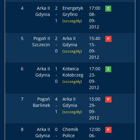
4
Arka II
2
Energetyk
17:00
Z
Gdynia
-
Gryfino
08-
1
09-
(szczegóły)
2012
5
Pogoń II
2
Arka II
15:40
P
Szczecin
-
Gdynia
15-
0
09-
(szczegóły)
2012
6
Arka II
1
Kotwica
17:00
Z
Gdynia
-
Kołobrzeg
23-
0
09-
(szczegóły)
2012
7
Pogoń
4
Arka II
15:00
P
Barlinek
-
Gdynia
29-
1
09-
(szczegóły)
2012
8
Arka II
0
Chemik
12:00
P
Gdynia
-
Police
06-