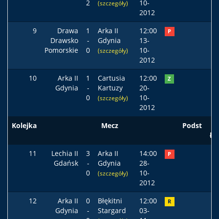
2
10-
(szczegóły)
2012
9
Drawa
1
Arka II
12:00
P
Drawsko
-
Gdynia
13-
Pomorskie
0
10-
(szczegóły)
2012
10
Arka II
1
Cartusia
12:00
Z
Gdynia
-
Kartuzy
20-
0
10-
(szczegóły)
2012
Kolejka
Mecz
Podst
ła
11
Lechia II
3
Arka II
14:00
P
Gdańsk
-
Gdynia
28-
0
10-
(szczegóły)
2012
12
Arka II
0
Błękitni
12:00
R
Gdynia
-
Stargard
03-