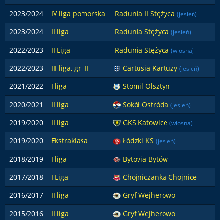
2023/2024
IV liga pomorska
Radunia II Stężyca
(jesień)
2023/2024
II liga
Radunia Stężyca
(jesień)
2022/2023
II Liga
Radunia Stężyca
(wiosna)
2022/2023
III liga, gr. II
Cartusia Kartuzy
(jesień)
2021/2022
I liga
Stomil Olsztyn
2020/2021
II liga
Sokół Ostróda
(jesień)
2019/2020
II liga
GKS Katowice
(wiosna)
2019/2020
Ekstraklasa
Łódzki KS
(jesień)
2018/2019
I liga
Bytovia Bytów
2017/2018
I Liga
Chojniczanka Chojnice
2016/2017
II liga
Gryf Wejherowo
2015/2016
II liga
Gryf Wejherowo