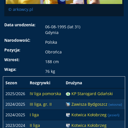
© arkowcy.pl
Data urodzenia:
06-08-1995 (lat 31)
Gdynia
Narodowość:
Polska
Pozycja:
Obrońca
Wzrost:
188 cm
Waga:
76 kg
Sezon
Rozgrywki
Drużyna
2025/2026
IV liga pomorska
KP Starogard Gdański
2024/2025
III liga, gr. II
Zawisza Bydgoszcz
(wiosna)
2024/2025
I liga
Kotwica Kołobrzeg
(jesień)
2023/2024
II liga
Kotwica Kołobrzeg