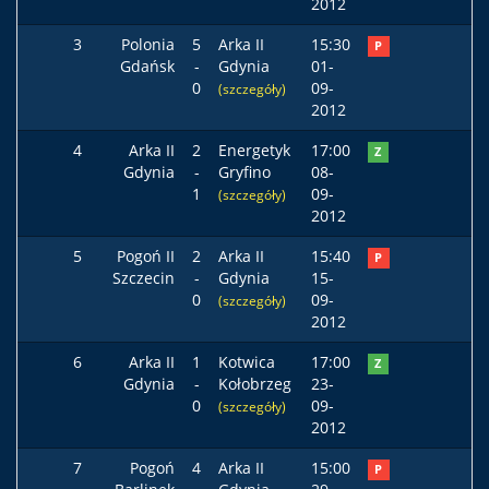
2012
3
Polonia
5
Arka II
15:30
P
Gdańsk
-
Gdynia
01-
0
09-
(szczegóły)
2012
4
Arka II
2
Energetyk
17:00
Z
Gdynia
-
Gryfino
08-
1
09-
(szczegóły)
2012
5
Pogoń II
2
Arka II
15:40
P
Szczecin
-
Gdynia
15-
0
09-
(szczegóły)
2012
6
Arka II
1
Kotwica
17:00
Z
Gdynia
-
Kołobrzeg
23-
0
09-
(szczegóły)
2012
7
Pogoń
4
Arka II
15:00
P