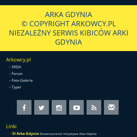
ARKA GDYNIA
© COPYRIGHT ARKOWCY.PL
NIEZALEŻNY SERWIS KIBICÓW ARKI
GDYNIA
Arkowcy.pl
-
SKGA
-
Forum
-
Foto-Galeria
-
Typer
Linki
-
SI Arka Gdynia
Stowarzyszenie Inicjatywa Arka Gdynia