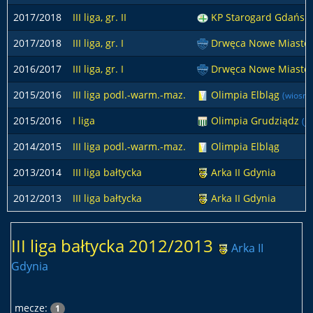
2017/2018
III liga, gr. II
KP Starogard Gdańsk
2017/2018
III liga, gr. I
Drwęca Nowe Miasto
2016/2017
III liga, gr. I
Drwęca Nowe Miasto 
2015/2016
III liga podl.-warm.-maz.
Olimpia Elbląg
(wiosna
2015/2016
I liga
Olimpia Grudziądz
(je
2014/2015
III liga podl.-warm.-maz.
Olimpia Elbląg
2013/2014
III liga bałtycka
Arka II Gdynia
2012/2013
III liga bałtycka
Arka II Gdynia
III liga bałtycka 2012/2013
Arka II
Gdynia
mecze:
1