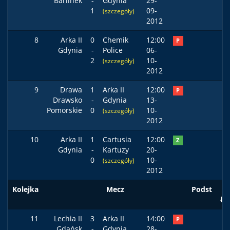
Barlinek
-
Gdynia
29-
1
09-
(szczegóły)
2012
8
Arka II
0
Chemik
12:00
P
Gdynia
-
Police
06-
2
10-
(szczegóły)
2012
9
Drawa
1
Arka II
12:00
P
Drawsko
-
Gdynia
13-
Pomorskie
0
10-
(szczegóły)
2012
10
Arka II
1
Cartusia
12:00
Z
Gdynia
-
Kartuzy
20-
0
10-
(szczegóły)
2012
Kolejka
Mecz
Podst
ła
11
Lechia II
3
Arka II
14:00
P
Gdańsk
-
Gdynia
28-