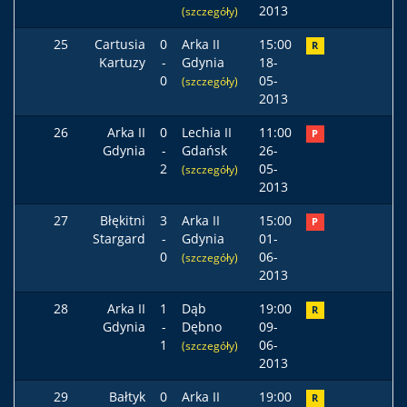
2013
(szczegóły)
25
Cartusia
0
Arka II
15:00
R
Kartuzy
-
Gdynia
18-
0
05-
(szczegóły)
2013
26
Arka II
0
Lechia II
11:00
P
Gdynia
-
Gdańsk
26-
2
05-
(szczegóły)
2013
27
Błękitni
3
Arka II
15:00
P
Stargard
-
Gdynia
01-
0
06-
(szczegóły)
2013
28
Arka II
1
Dąb
19:00
R
Gdynia
-
Dębno
09-
1
06-
(szczegóły)
2013
29
Bałtyk
0
Arka II
19:00
R