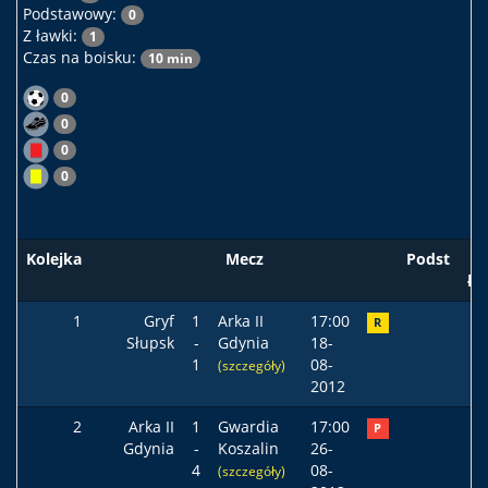
Podstawowy:
0
Z ławki:
1
Czas na boisku:
10 min
0
0
0
0
Kolejka
Mecz
Podst
ła
1
Gryf
1
Arka II
17:00
R
Słupsk
-
Gdynia
18-
1
08-
(szczegóły)
2012
2
Arka II
1
Gwardia
17:00
P
Gdynia
-
Koszalin
26-
4
08-
(szczegóły)