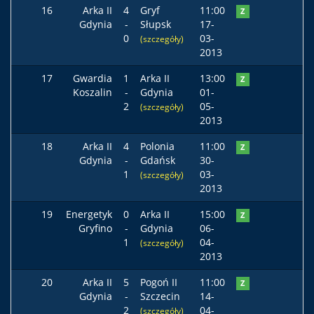
16
Arka II
4
Gryf
11:00
Z
Gdynia
-
Słupsk
17-
0
03-
(szczegóły)
2013
17
Gwardia
1
Arka II
13:00
Z
Koszalin
-
Gdynia
01-
2
05-
(szczegóły)
2013
18
Arka II
4
Polonia
11:00
Z
Gdynia
-
Gdańsk
30-
1
03-
(szczegóły)
2013
19
Energetyk
0
Arka II
15:00
Z
Gryfino
-
Gdynia
06-
1
04-
(szczegóły)
2013
20
Arka II
5
Pogoń II
11:00
Z
Gdynia
-
Szczecin
14-
2
04-
(szczegóły)