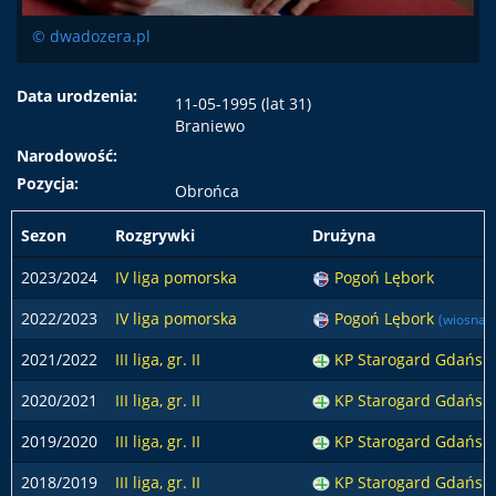
© dwadozera.pl
Data urodzenia:
11-05-1995 (lat 31)
Braniewo
Narodowość:
Pozycja:
Obrońca
Sezon
Rozgrywki
Drużyna
2023/2024
IV liga pomorska
Pogoń Lębork
2022/2023
IV liga pomorska
Pogoń Lębork
(wiosna)
2021/2022
III liga, gr. II
KP Starogard Gdański
2020/2021
III liga, gr. II
KP Starogard Gdański
2019/2020
III liga, gr. II
KP Starogard Gdański
2018/2019
III liga, gr. II
KP Starogard Gdański