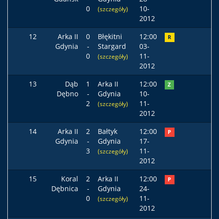
0
10-
(szczegóły)
2012
12
Arka II
0
Błękitni
12:00
R
Gdynia
-
Stargard
03-
0
11-
(szczegóły)
2012
13
Dąb
1
Arka II
12:00
Z
Dębno
-
Gdynia
10-
2
11-
(szczegóły)
2012
14
Arka II
2
Bałtyk
12:00
P
Gdynia
-
Gdynia
17-
3
11-
(szczegóły)
2012
15
Koral
2
Arka II
12:00
P
Dębnica
-
Gdynia
24-
0
11-
(szczegóły)
2012