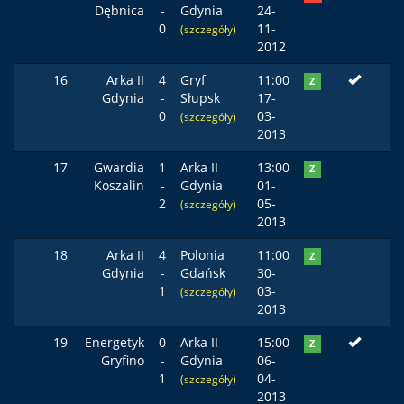
Dębnica
-
Gdynia
24-
0
11-
(szczegóły)
2012
16
Arka II
4
Gryf
11:00
Z
Gdynia
-
Słupsk
17-
0
03-
(szczegóły)
2013
17
Gwardia
1
Arka II
13:00
Z
Koszalin
-
Gdynia
01-
2
05-
(szczegóły)
2013
18
Arka II
4
Polonia
11:00
Z
Gdynia
-
Gdańsk
30-
1
03-
(szczegóły)
2013
19
Energetyk
0
Arka II
15:00
Z
Gryfino
-
Gdynia
06-
1
04-
(szczegóły)
2013