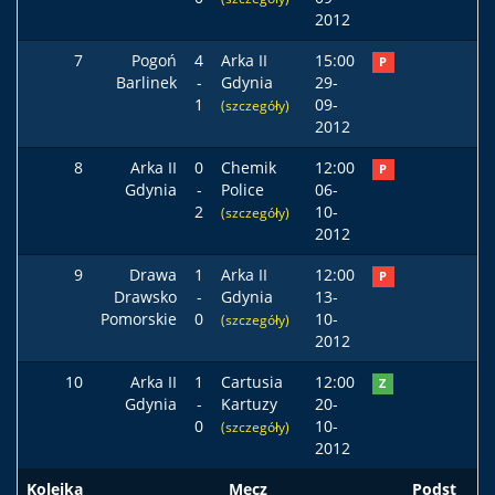
2012
7
Pogoń
4
Arka II
15:00
P
Barlinek
-
Gdynia
29-
1
09-
(szczegóły)
2012
8
Arka II
0
Chemik
12:00
P
Gdynia
-
Police
06-
2
10-
(szczegóły)
2012
9
Drawa
1
Arka II
12:00
P
Drawsko
-
Gdynia
13-
Pomorskie
0
10-
(szczegóły)
2012
10
Arka II
1
Cartusia
12:00
Z
Gdynia
-
Kartuzy
20-
0
10-
(szczegóły)
2012
Kolejka
Mecz
Podst