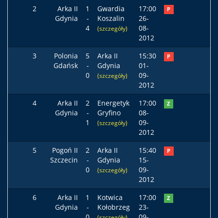
2
Arka II
1
Gwardia
17:00
P
Gdynia
-
Koszalin
26-
4
08-
(szczegóły)
2012
3
Polonia
5
Arka II
15:30
P
Gdańsk
-
Gdynia
01-
0
09-
(szczegóły)
2012
4
Arka II
2
Energetyk
17:00
Z
Gdynia
-
Gryfino
08-
1
09-
(szczegóły)
2012
5
Pogoń II
2
Arka II
15:40
P
Szczecin
-
Gdynia
15-
0
09-
(szczegóły)
2012
6
Arka II
1
Kotwica
17:00
Z
Gdynia
-
Kołobrzeg
23-
0
09-
(szczegóły)