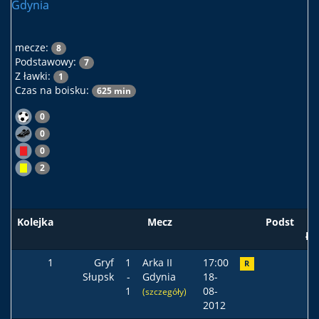
Gdynia
mecze:
8
Podstawowy:
7
Z ławki:
1
Czas na boisku:
625 min
0
0
0
2
Kolejka
Mecz
Podst
ła
1
Gryf
1
Arka II
17:00
R
Słupsk
-
Gdynia
18-
1
08-
(szczegóły)
2012