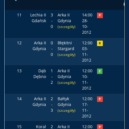
ła
11
Lechia II
3
Arka II
14:00
P
Gdańsk
-
Gdynia
28-
0
10-
(szczegóły)
2012
12
Arka II
0
Błękitni
12:00
R
Gdynia
-
Stargard
03-
0
11-
(szczegóły)
2012
13
Dąb
1
Arka II
12:00
Z
Dębno
-
Gdynia
10-
2
11-
(szczegóły)
2012
14
Arka II
2
Bałtyk
12:00
P
Gdynia
-
Gdynia
17-
3
11-
(szczegóły)
2012
15
Koral
2
Arka II
12:00
P