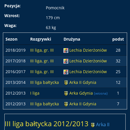
Pozycja:
Pomocnik
Wzrost:
179 cm
Waga:
63 kg
Sezon
Rozgrywki
Drużyna
podst
2018/2019
III liga, gr. III
Lechia Dzierżoniów
28
2017/2018
III liga, gr. III
Lechia Dzierżoniów
32
2016/2017
III liga, gr. III
Lechia Dzierżoniów
25
2013/2014
III liga bałtycka
Arka II Gdynia
12
2012/2013
I liga
Arka Gdynia
1
(wiosna)
2012/2013
III liga bałtycka
Arka II Gdynia
7
III liga bałtycka 2012/2013
Arka II