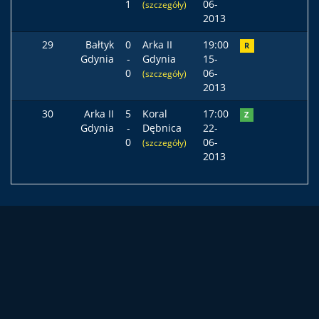
1
06-
(szczegóły)
2013
29
Bałtyk
0
Arka II
19:00
R
Gdynia
-
Gdynia
15-
0
06-
(szczegóły)
2013
30
Arka II
5
Koral
17:00
Z
Gdynia
-
Dębnica
22-
0
06-
(szczegóły)
2013