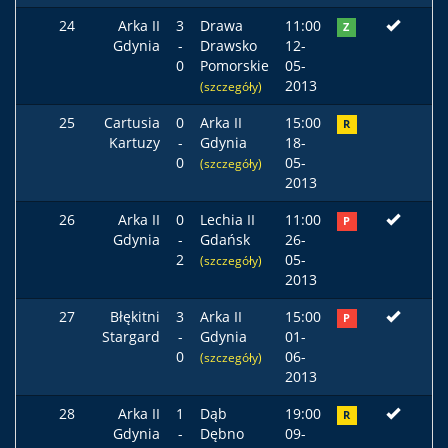
24
Arka II
3
Drawa
11:00
Z
Gdynia
-
Drawsko
12-
0
Pomorskie
05-
2013
(szczegóły)
25
Cartusia
0
Arka II
15:00
R
Kartuzy
-
Gdynia
18-
0
05-
(szczegóły)
2013
26
Arka II
0
Lechia II
11:00
P
Gdynia
-
Gdańsk
26-
2
05-
(szczegóły)
2013
27
Błękitni
3
Arka II
15:00
P
Stargard
-
Gdynia
01-
0
06-
(szczegóły)
2013
28
Arka II
1
Dąb
19:00
R
Gdynia
-
Dębno
09-