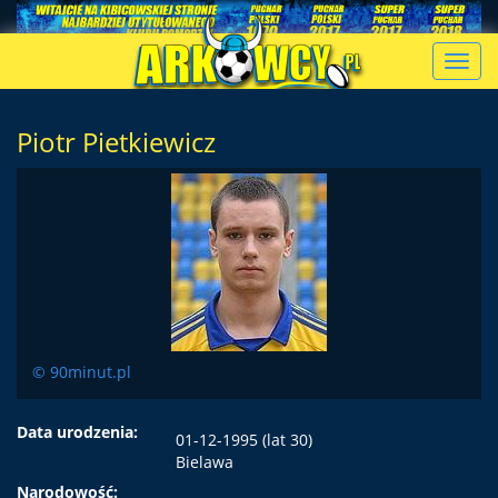
Toggl
navig
Piotr Pietkiewicz
© 90minut.pl
Data urodzenia:
01-12-1995 (lat 30)
Bielawa
Narodowość: