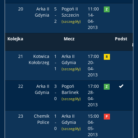
20
Arka II
5
Pogoń II
11:00
Z
Gdynia
-
Szczecin
14-
2
04-
(szczegóły)
2013
Kolejka
Mecz
Podst
ła
21
Kotwica
1
Arka II
17:00
R
Kołobrzeg
-
Gdynia
20-
1
04-
(szczegóły)
2013
22
Arka II
3
Pogoń
17:00
Z
Gdynia
-
Barlinek
28-
0
04-
(szczegóły)
2013
23
Chemik
1
Arka II
15:00
P
Police
-
Gdynia
04-
0
05-
(szczegóły)
2013