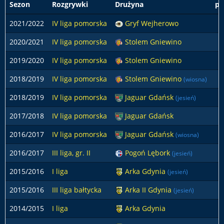
Sezon
Rozgrywki
Drużyna
po
2021/2022
IV liga pomorska
Gryf Wejherowo
2020/2021
IV liga pomorska
Stolem Gniewino
2019/2020
IV liga pomorska
Stolem Gniewino
2018/2019
IV liga pomorska
Stolem Gniewino
(wiosna)
2018/2019
IV liga pomorska
Jaguar Gdańsk
(jesień)
2017/2018
IV liga pomorska
Jaguar Gdańsk
2016/2017
IV liga pomorska
Jaguar Gdańsk
(wiosna)
2016/2017
III liga, gr. II
Pogoń Lębork
(jesień)
2015/2016
I liga
Arka Gdynia
(jesień)
2015/2016
III liga bałtycka
Arka II Gdynia
(jesień)
2014/2015
I liga
Arka Gdynia