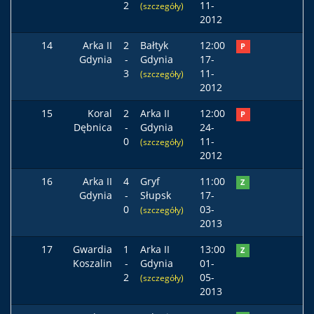
2
11-
(szczegóły)
2012
14
Arka II
2
Bałtyk
12:00
P
Gdynia
-
Gdynia
17-
3
11-
(szczegóły)
2012
15
Koral
2
Arka II
12:00
P
Dębnica
-
Gdynia
24-
0
11-
(szczegóły)
2012
16
Arka II
4
Gryf
11:00
Z
Gdynia
-
Słupsk
17-
0
03-
(szczegóły)
2013
17
Gwardia
1
Arka II
13:00
Z
Koszalin
-
Gdynia
01-
2
05-
(szczegóły)
2013