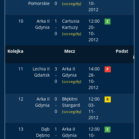
Pomorskie
0
10-
(szczegóły)
2012
10
Arka II
1
Cartusia
12:00
Z
Gdynia
-
Kartuzy
20-
0
10-
(szczegóły)
2012
Kolejka
Mecz
Podst
ła
11
Lechia II
3
Arka II
14:00
P
Gdańsk
-
Gdynia
28-
0
10-
(szczegóły)
2012
12
Arka II
0
Błękitni
12:00
R
Gdynia
-
Stargard
03-
0
11-
(szczegóły)
2012
13
Dąb
1
Arka II
12:00
Z
Dębno
-
Gdynia
10-