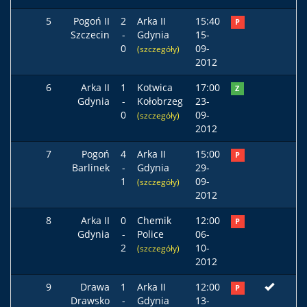
5
Pogoń II
2
Arka II
15:40
P
Szczecin
-
Gdynia
15-
0
09-
(szczegóły)
2012
6
Arka II
1
Kotwica
17:00
Z
Gdynia
-
Kołobrzeg
23-
0
09-
(szczegóły)
2012
7
Pogoń
4
Arka II
15:00
P
Barlinek
-
Gdynia
29-
1
09-
(szczegóły)
2012
8
Arka II
0
Chemik
12:00
P
Gdynia
-
Police
06-
2
10-
(szczegóły)
2012
9
Drawa
1
Arka II
12:00
P
Drawsko
-
Gdynia
13-