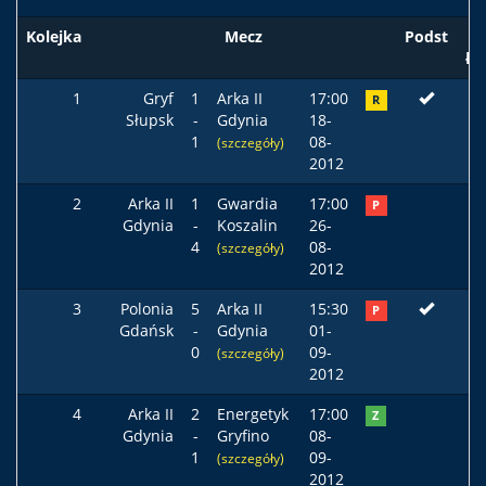
Kolejka
Mecz
Podst
ła
1
Gryf
1
Arka II
17:00
R
Słupsk
-
Gdynia
18-
1
08-
(szczegóły)
2012
2
Arka II
1
Gwardia
17:00
P
Gdynia
-
Koszalin
26-
4
08-
(szczegóły)
2012
3
Polonia
5
Arka II
15:30
P
Gdańsk
-
Gdynia
01-
0
09-
(szczegóły)
2012
4
Arka II
2
Energetyk
17:00
Z
Gdynia
-
Gryfino
08-
1
09-
(szczegóły)
2012