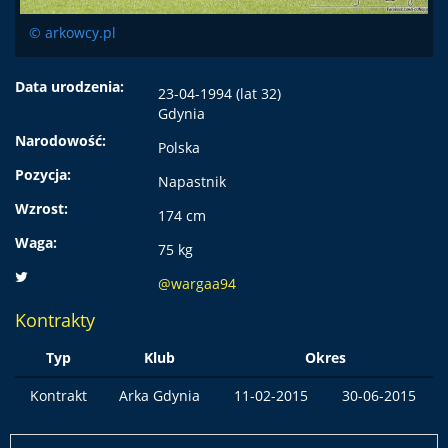
© arkowcy.pl
Data urodzenia:
23-04-1994 (lat 32)
Gdynia
Narodowość:
Polska
Pozycja:
Napastnik
Wzrost:
174 cm
Waga:
75 kg
@wargaa94
Kontrakty
Typ
Klub
Okres
Kontrakt
Arka Gdynia
11-02-2015
30-06-2015