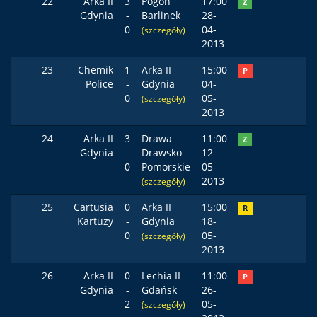
22
Arka II
3
Pogoń
17:00
Z
Gdynia
-
Barlinek
28-
0
04-
(szczegóły)
2013
23
Chemik
1
Arka II
15:00
P
Police
-
Gdynia
04-
0
05-
(szczegóły)
2013
24
Arka II
3
Drawa
11:00
Z
Gdynia
-
Drawsko
12-
0
Pomorskie
05-
2013
(szczegóły)
25
Cartusia
0
Arka II
15:00
R
Kartuzy
-
Gdynia
18-
0
05-
(szczegóły)
2013
26
Arka II
0
Lechia II
11:00
P
Gdynia
-
Gdańsk
26-
2
05-
(szczegóły)