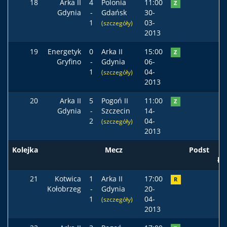
18
Arka II
4
Polonia
11:00
Z
Gdynia
-
Gdańsk
30-
1
03-
(szczegóły)
2013
19
Energetyk
0
Arka II
15:00
Z
Gryfino
-
Gdynia
06-
1
04-
(szczegóły)
2013
20
Arka II
5
Pogoń II
11:00
Z
Gdynia
-
Szczecin
14-
2
04-
(szczegóły)
2013
Kolejka
Mecz
Podst
ła
21
Kotwica
1
Arka II
17:00
R
Kołobrzeg
-
Gdynia
20-
1
04-
(szczegóły)
2013