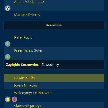
Adam Młodzieniak
Mariusz Dzienis
Rezerwowi
Rafał Popis
Przemysław Sulej
Zagłębie Sosnowiec
- Zawodnicy
Dawid Kudła
Jovan Ninković
Wołodymyr Ostrouszko
Sławomir Jarczyk