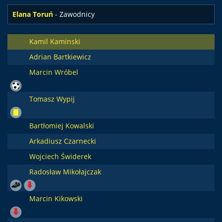
Elana Toruń
- Zawodnicy
Kamil Kaminski
Adrian Bartkiewicz
Marcin Wróbel
Tomasz Wypij
Bartłomiej Kowalski
Arkadiusz Czarnecki
Wojciech Świderek
Radosław Mikołajczak
Marcin Kikowski