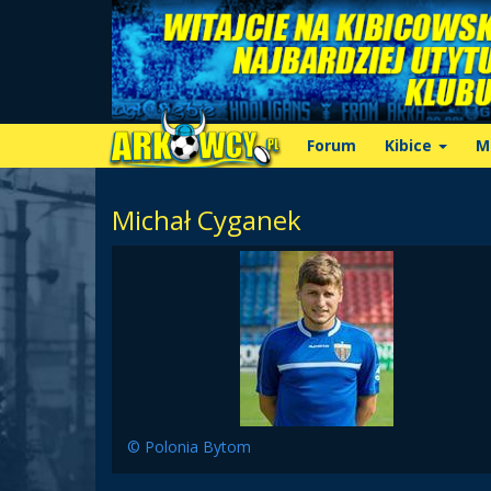
Forum
Kibice
M
Michał Cyganek
© Polonia Bytom