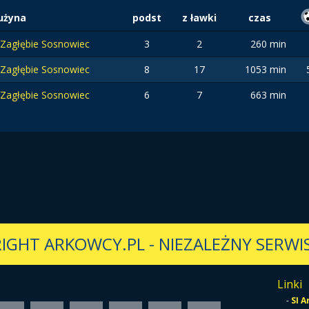
użyna
podst
z ławki
czas
Zagłębie Sosnowiec
3
2
260 min
Zagłębie Sosnowiec
8
17
1053 min
Zagłębie Sosnowiec
6
7
663 min
IGHT ARKOWCY.PL
-
NIEZALEŻNY SERWIS
Linki
-
SI 