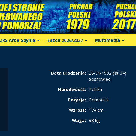
ZKS Arka Gdynia
Sezon 2026/2027
Multimedia
Data urodzenia:
26-01-1992 (lat 34)
Sosnowiec
Narodowość:
Polska
Pozycja:
Pomocnik
Wzrost:
174 cm
Waga:
68 kg