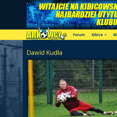
Forum
Kibice
M
Dawid Kudła