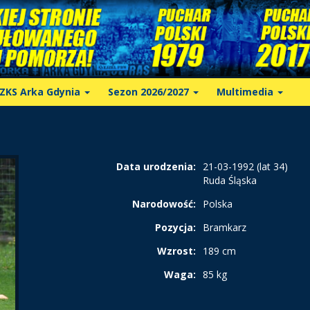
ZKS Arka Gdynia
Sezon 2026/2027
Multimedia
Data urodzenia:
21-03-1992 (lat 34)
Ruda Śląska
Narodowość:
Polska
Pozycja:
Bramkarz
Wzrost:
189 cm
Waga:
85 kg