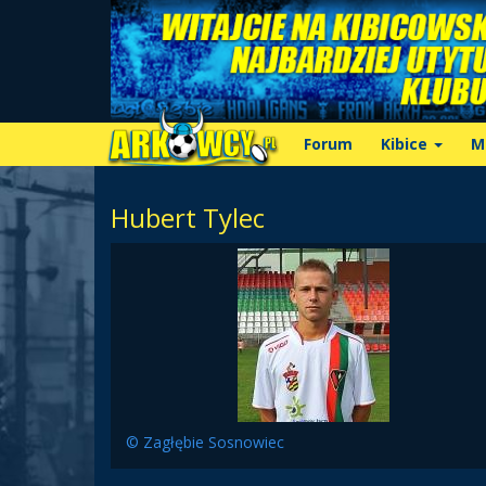
Forum
Kibice
M
Hubert Tylec
© Zagłębie Sosnowiec