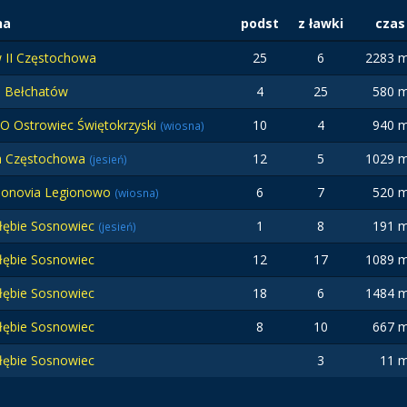
na
podst
z ławki
czas
 II Częstochowa
25
6
2283 m
 Bełchatów
4
25
580 m
O Ostrowiec Świętokrzyski
10
4
940 m
(wiosna)
a Częstochowa
12
5
1029 m
(jesień)
ionovia Legionowo
6
7
520 m
(wiosna)
łębie Sosnowiec
1
8
191 m
(jesień)
łębie Sosnowiec
12
17
1089 m
łębie Sosnowiec
18
6
1484 m
łębie Sosnowiec
8
10
667 m
łębie Sosnowiec
3
11 m