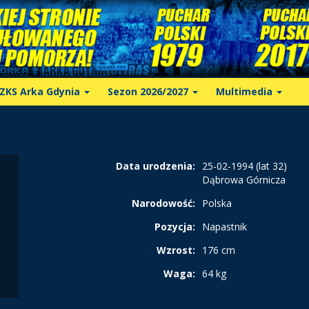
ZKS Arka Gdynia
Sezon 2026/2027
Multimedia
Data urodzenia:
25-02-1994 (lat 32)
Dąbrowa Górnicza
Narodowość:
Polska
Pozycja:
Napastnik
Wzrost:
176 cm
Waga:
64 kg