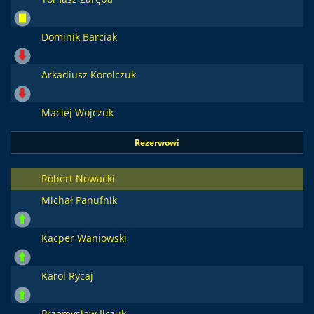
Dominik Barciak
Arkadiusz Korolczuk
Maciej Wojczuk
Rezerwowi
Robert Nowacki
Michał Panufnik
Kacper Waniowski
Karol Rycaj
Przemysław Ilczuk