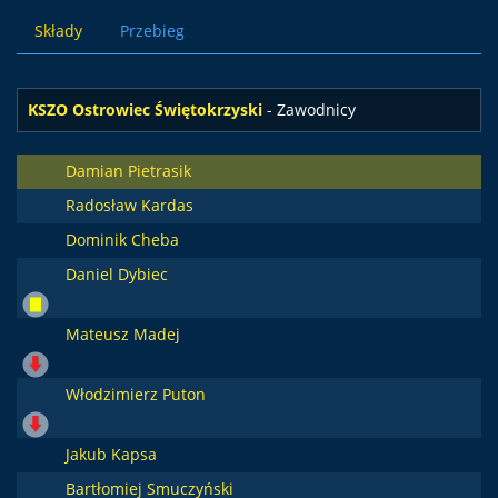
Składy
Przebieg
KSZO Ostrowiec Świętokrzyski
- Zawodnicy
Damian Pietrasik
Radosław Kardas
Dominik Cheba
Daniel Dybiec
Mateusz Madej
Włodzimierz Puton
Jakub Kapsa
Bartłomiej Smuczyński