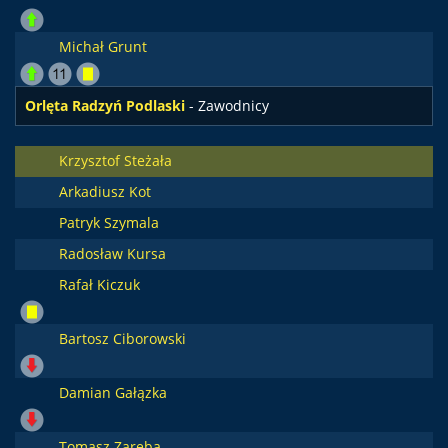
Michał Grunt
Orlęta Radzyń Podlaski
- Zawodnicy
Krzysztof Steżała
Arkadiusz Kot
Patryk Szymala
Radosław Kursa
Rafał Kiczuk
Bartosz Ciborowski
Damian Gałązka
Tomasz Zaręba