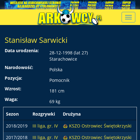
Toggl
navig
Stanisław Sarwicki
Data urodzenia:
28-12-1998 (lat 27)
Starachowice
Narodowość:
Polska
Pozycja:
Pomocnik
Wzrost:
181 cm
Waga:
69 kg
Sezon
Rozgrywki
Drużyna
p
2018/2019
III liga, gr. IV
KSZO Ostrowiec Świętokrzyski
2017/2018
III liga, gr. IV
KSZO Ostrowiec Świętokrzyski