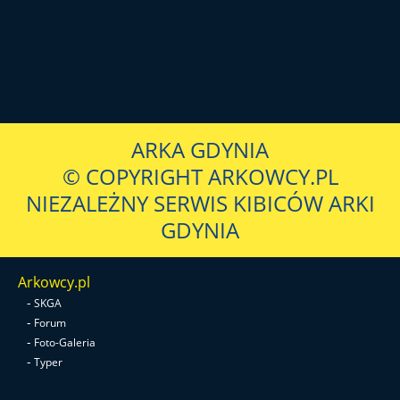
ARKA GDYNIA
© COPYRIGHT ARKOWCY.PL
NIEZALEŻNY SERWIS KIBICÓW ARKI
GDYNIA
Arkowcy.pl
-
SKGA
-
Forum
-
Foto-Galeria
-
Typer