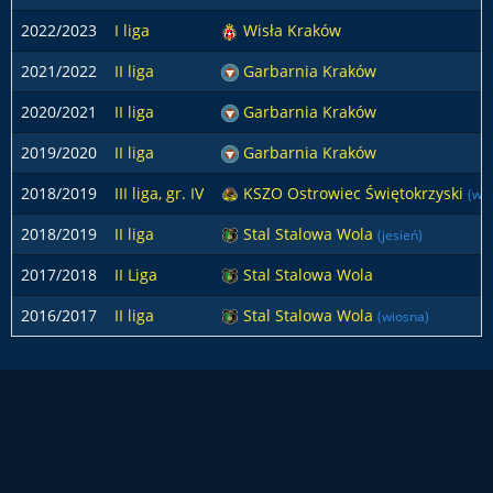
2022/2023
I liga
Wisła Kraków
2021/2022
II liga
Garbarnia Kraków
2020/2021
II liga
Garbarnia Kraków
2019/2020
II liga
Garbarnia Kraków
2018/2019
III liga, gr. IV
KSZO Ostrowiec Świętokrzyski
(wi
2018/2019
II liga
Stal Stalowa Wola
(jesień)
2017/2018
II Liga
Stal Stalowa Wola
2016/2017
II liga
Stal Stalowa Wola
(wiosna)