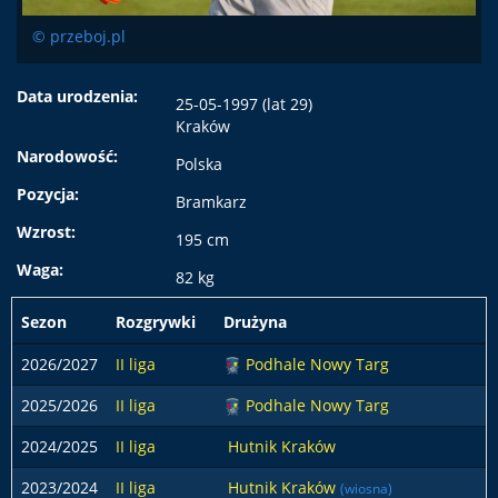
© przeboj.pl
Data urodzenia:
25-05-1997 (lat 29)
Kraków
Narodowość:
Polska
Pozycja:
Bramkarz
Wzrost:
195 cm
Waga:
82 kg
Sezon
Rozgrywki
Drużyna
2026/2027
II liga
Podhale Nowy Targ
2025/2026
II liga
Podhale Nowy Targ
2024/2025
II liga
Hutnik Kraków
2023/2024
II liga
Hutnik Kraków
(wiosna)