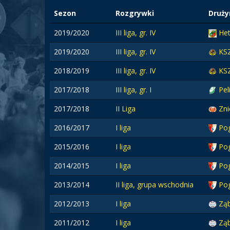
Sezon
Rozgrywki
Druży
2019/2020
III liga, gr. IV
He
2019/2020
III liga, gr. IV
KSZ
2018/2019
III liga, gr. IV
KSZ
2017/2018
III liga, gr. I
Pel
2017/2018
II Liga
Zn
2016/2017
I liga
Pog
2015/2016
I liga
Pog
2014/2015
I liga
Pog
2013/2014
II liga, grupa wschodnia
Pog
2012/2013
I liga
Ząb
2011/2012
I liga
Ząb