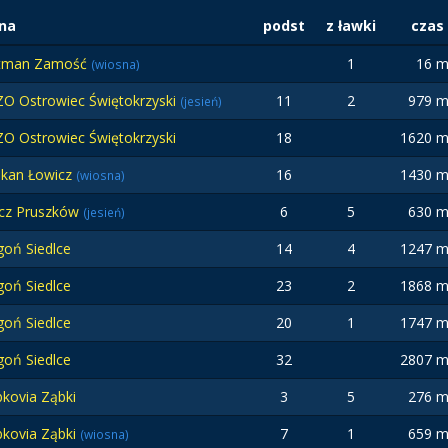
na
podst
z ławki
czas
tman Zamość
1
16 m
(wiosna)
O Ostrowiec Świętokrzyski
11
2
979 m
(jesień)
O Ostrowiec Świętokrzyski
18
1620 m
ikan Łowicz
16
1430 m
(wiosna)
icz Pruszków
6
5
630 m
(jesień)
oń Siedlce
14
4
1247 m
oń Siedlce
23
2
1868 m
oń Siedlce
20
1
1747 m
oń Siedlce
32
2807 m
kovia Ząbki
3
5
276 m
kovia Ząbki
7
1
659 m
(wiosna)