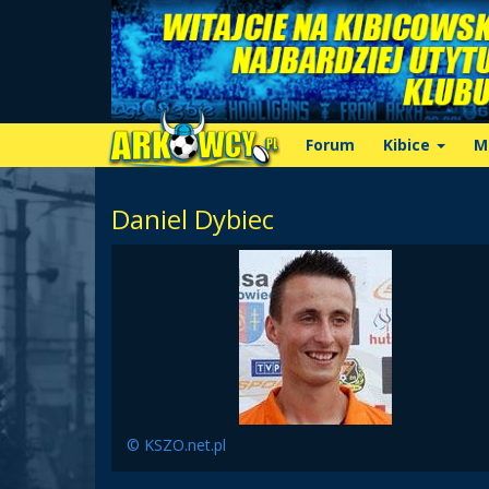
Forum
Kibice
M
Daniel Dybiec
© KSZO.net.pl