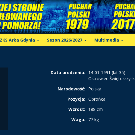
ZKS Arka Gdynia
Sezon 2026/2027
Multimedia
Data urodzenia:
14-01-1991 (lat 35)
Ostrowiec Świętokrzysk
Narodowość:
Polska
Pozycja:
Obrońca
Wzrost:
188 cm
Waga:
77 kg