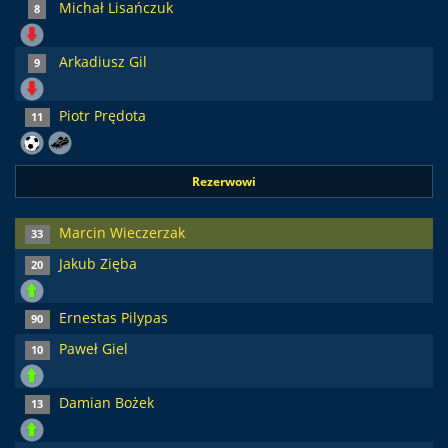
Michał Lisańczuk
8
Arkadiusz Gil
9
Piotr Prędota
11
Rezerwowi
Marcin Wieczerzak
33
Jakub Zięba
20
Ernestas Pilypas
90
Paweł Giel
10
Damian Bożek
13