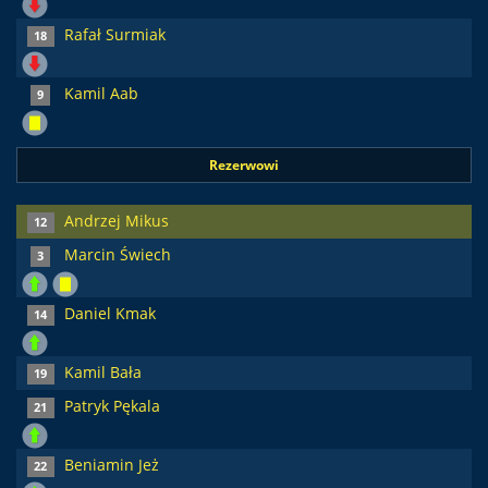
Rafał Surmiak
18
Kamil Aab
9
Rezerwowi
Andrzej Mikus
12
Marcin Świech
3
Daniel Kmak
14
Kamil Bała
19
Patryk Pękala
21
Beniamin Jeż
22