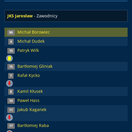
JKS Jarosław
- Zawodnicy
Michał Borowiec
90
Michał Dudek
4
Patryk Wilk
10
Bartłomiej Gliniak
15
Rafał Kycko
7
Kamil Kłusek
8
Paweł Hass
10
Jakub Kaganek
11
Bartłomiej Raba
17