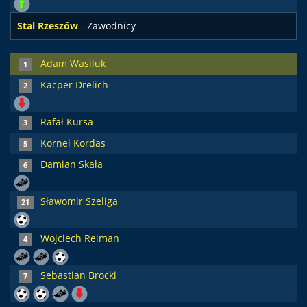
Stal Rzeszów
- Zawodnicy
Adam Wasiluk
1
Kacper Drelich
2
Rafał Kursa
3
Kornel Kordas
5
Damian Skała
6
Sławomir Szeliga
21
Wojciech Reiman
4
Sebastian Brocki
7