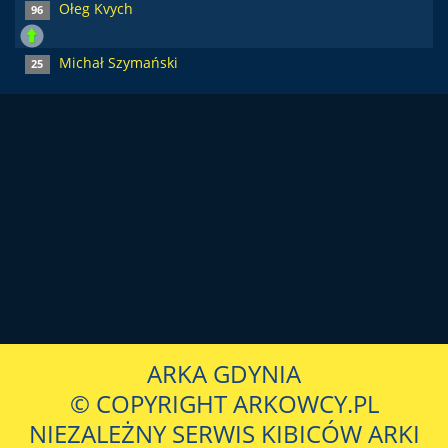
Ołeg Kvych
96
Michał Szymański
25
ARKA GDYNIA
© COPYRIGHT ARKOWCY.PL
NIEZALEŻNY SERWIS KIBICÓW ARKI