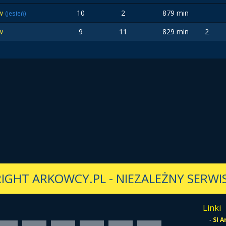
aw
10
2
879 min
(jesień)
w
9
11
829 min
2
IGHT ARKOWCY.PL
-
NIEZALEŻNY SERWIS
Linki
-
SI 