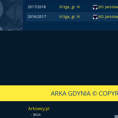
2017/2018
III liga, gr. IV
JKS Jarosł
2016/2017
III liga, gr. IV
JKS Jarosła
ARKA GDYNIA
© COPYR
Arkowcy.pl
-
SKGA