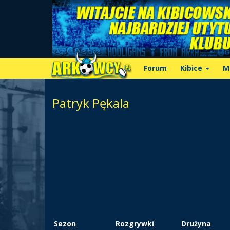
Forum
Kibice
M
Patryk Pękala
Sezon
Rozgrywki
Drużyna