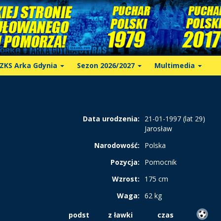
ZKS Arka Gdynia
Sezon 2026/2027
Multimedia
Data urodzenia:
21-01-1997 (lat 29)
Jarosław
Narodowość:
Polska
Pozycja:
Pomocnik
Wzrost:
175 cm
Waga:
62 kg
podst
z ławki
czas