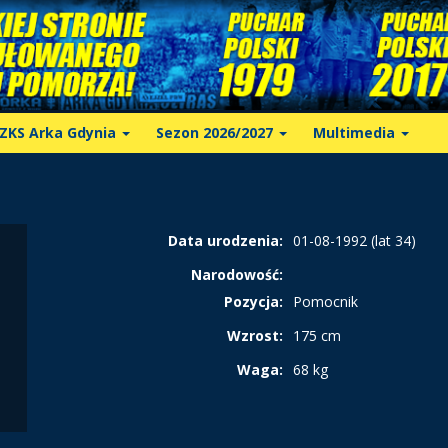
ZKS Arka Gdynia
Sezon 2026/2027
Multimedia
Data urodzenia:
01-08-1992 (lat 34)
Narodowość:
Pozycja:
Pomocnik
Wzrost:
175 cm
Waga:
68 kg