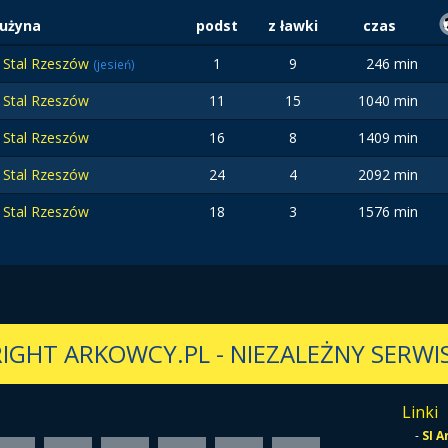
użyna
podst
z ławki
czas
Stal Rzeszów
1
9
246 min
(jesień)
Stal Rzeszów
11
15
1040 min
Stal Rzeszów
16
8
1409 min
Stal Rzeszów
24
4
2092 min
Stal Rzeszów
18
3
1576 min
IGHT ARKOWCY.PL
-
NIEZALEŻNY SERWIS
Linki
-
SI 