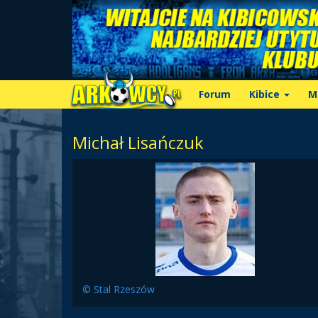
Forum
Kibice
M
Michał Lisańczuk
© Stal Rzeszów