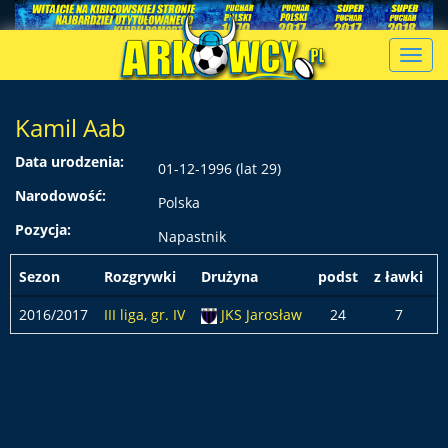
Toggl
navig
Kamil Aab
Data urodzenia:
01-12-1996 (lat 29)
Narodowość:
Polska
Pozycja:
Napastnik
Sezon
Rozgrywki
Drużyna
podst
z ławki
2016/2017
III liga, gr. IV
JKS Jarosław
24
7
2