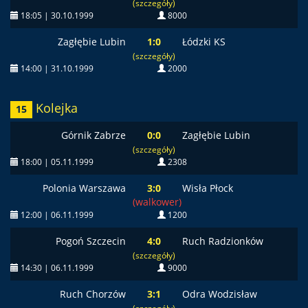
(szczegóły)
18:05 | 30.10.1999
8000
Zagłębie Lubin
1:0
Łódzki KS
(szczegóły)
14:00 | 31.10.1999
2000
Kolejka
15
Górnik Zabrze
0:0
Zagłębie Lubin
(szczegóły)
18:00 | 05.11.1999
2308
Polonia Warszawa
3:0
Wisła Płock
(walkower)
12:00 | 06.11.1999
1200
Pogoń Szczecin
4:0
Ruch Radzionków
(szczegóły)
14:30 | 06.11.1999
9000
Ruch Chorzów
3:1
Odra Wodzisław