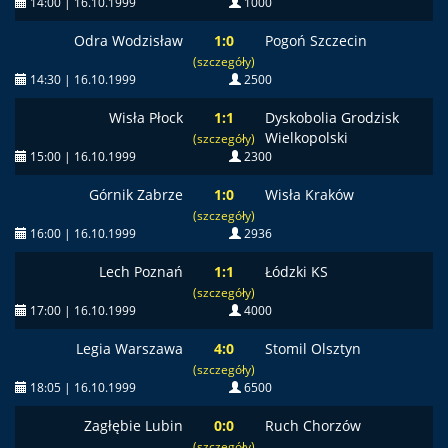
14:00 | 16.10.1999
1000
Odra Wodzisław
1:0
Pogoń Szczecin
(szczegóły)
14:30 | 16.10.1999
2500
Wisła Płock
1:1
Dyskobolia Grodzisk
Wielkopolski
(szczegóły)
15:00 | 16.10.1999
2300
Górnik Zabrze
1:0
Wisła Kraków
(szczegóły)
16:00 | 16.10.1999
2936
Lech Poznań
1:1
Łódzki KS
(szczegóły)
17:00 | 16.10.1999
4000
Legia Warszawa
4:0
Stomil Olsztyn
(szczegóły)
18:05 | 16.10.1999
6500
Zagłębie Lubin
0:0
Ruch Chorzów
(szczegóły)