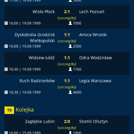
17:00 | 18.09.1999
5000
Wisła Płock
2:1
Lech Poznań
(szczegóły)
16:00 | 19.09.1999
7000
Dyskobolia Grodzisk
1:1
Amica Wronki
Wielkopolski
(szczegóły)
16:00 | 19.09.1999
2500
Widzew Łódź
1:1
Odra Wodzisław
(szczegóły)
16:30 | 19.09.1999
1766
Ruch Radzionków
1:1
Legia Warszawa
(szczegóły)
16:30 | 19.09.1999
4000
Kolejka
10
Zagłębie Lubin
2:0
Stomil Olsztyn
(szczegóły)
16:00 | 25.09.1999
1800