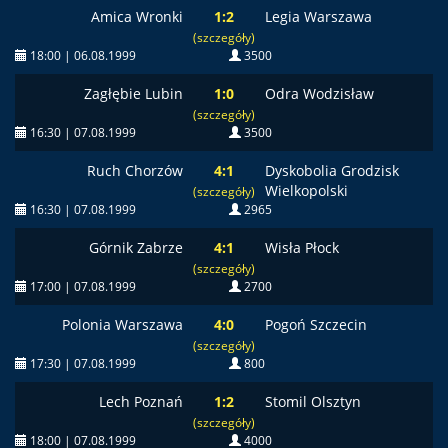
Amica Wronki
1:2
Legia Warszawa
(szczegóły)
18:00 | 06.08.1999
3500
Zagłębie Lubin
1:0
Odra Wodzisław
(szczegóły)
16:30 | 07.08.1999
3500
Ruch Chorzów
4:1
Dyskobolia Grodzisk
Wielkopolski
(szczegóły)
16:30 | 07.08.1999
2965
Górnik Zabrze
4:1
Wisła Płock
(szczegóły)
17:00 | 07.08.1999
2700
Polonia Warszawa
4:0
Pogoń Szczecin
(szczegóły)
17:30 | 07.08.1999
800
Lech Poznań
1:2
Stomil Olsztyn
(szczegóły)
18:00 | 07.08.1999
4000