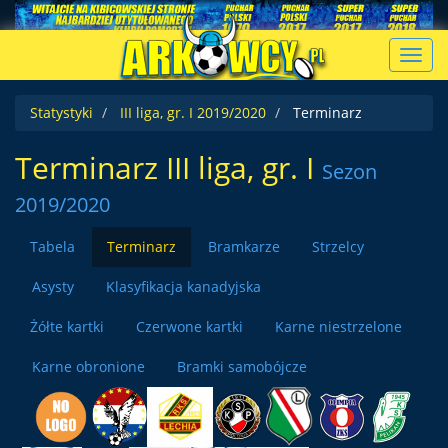
Toggl
navig
Statystyki
III liga, gr. I 2019/2020
Terminarz
Terminarz III liga, gr. I
Sezon
2019/2020
Tabela
Terminarz
Bramkarze
Strzelcy
Asysty
Klasyfikacja kanadyjska
Żółte kartki
Czerwone kartki
Karne niestrzelone
Karne obronione
Bramki samobójcze