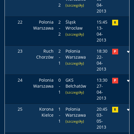
2
04-
(szczegóły)
2013
22
Polonia
2
Śląsk
15:45
R
Warszawa
-
Wrocław
13-
2
04-
(szczegóły)
2013
23
Ruch
2
Polonia
18:30
P
Chorzów
-
Warszawa
22-
1
04-
(szczegóły)
2013
24
Polonia
0
GKS
13:30
P
Warszawa
-
Bełchatów
27-
1
04-
(szczegóły)
2013
25
Korona
1
Polonia
20:45
R
Kielce
-
Warszawa
03-
1
05-
(szczegóły)
2013