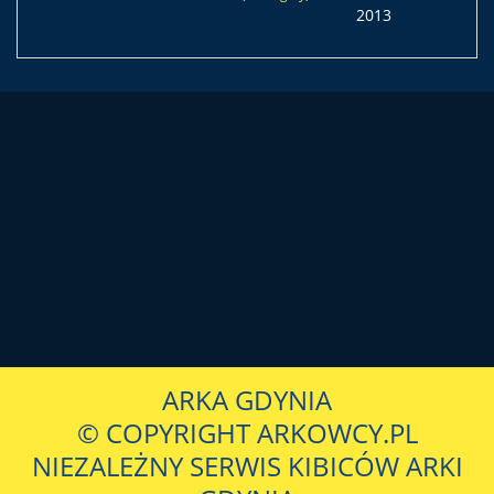
2013
ARKA GDYNIA
© COPYRIGHT ARKOWCY.PL
NIEZALEŻNY SERWIS KIBICÓW ARKI