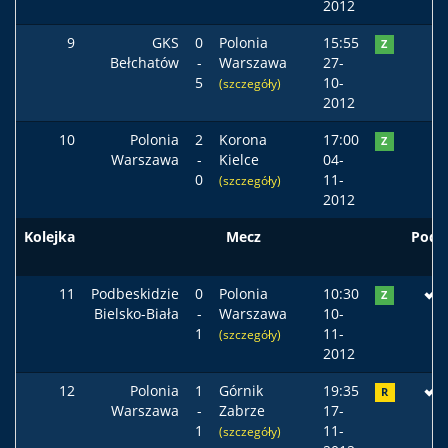
2012
9
GKS
0
Polonia
15:55
Z
Bełchatów
-
Warszawa
27-
5
10-
(szczegóły)
2012
10
Polonia
2
Korona
17:00
Z
Warszawa
-
Kielce
04-
0
11-
(szczegóły)
2012
Kolejka
Mecz
Pods
11
Podbeskidzie
0
Polonia
10:30
Z
Bielsko-Biała
-
Warszawa
10-
1
11-
(szczegóły)
2012
12
Polonia
1
Górnik
19:35
R
Warszawa
-
Zabrze
17-
1
11-
(szczegóły)