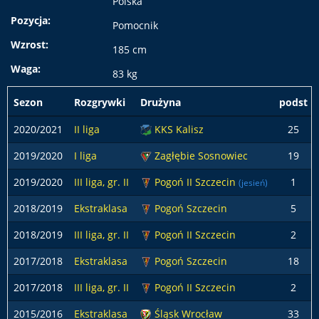
Polska
Pozycja:
Pomocnik
Wzrost:
185 cm
Waga:
83 kg
Sezon
Rozgrywki
Drużyna
podst
2020/2021
II liga
KKS Kalisz
25
2019/2020
I liga
Zagłębie Sosnowiec
19
2019/2020
III liga, gr. II
Pogoń II Szczecin
1
(jesień)
2018/2019
Ekstraklasa
Pogoń Szczecin
5
2018/2019
III liga, gr. II
Pogoń II Szczecin
2
2017/2018
Ekstraklasa
Pogoń Szczecin
18
2017/2018
III liga, gr. II
Pogoń II Szczecin
2
2015/2016
Ekstraklasa
Śląsk Wrocław
33