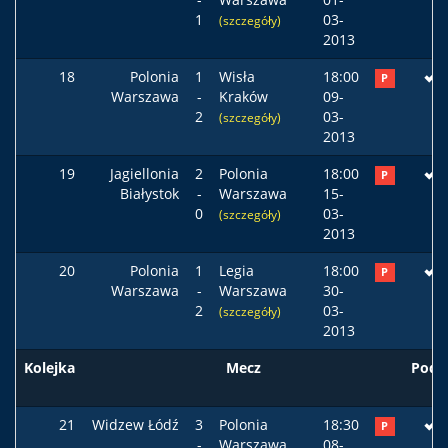
1
03-
(szczegóły)
2013
18
Polonia
1
Wisła
18:00
P
Warszawa
-
Kraków
09-
2
03-
(szczegóły)
2013
19
Jagiellonia
2
Polonia
18:00
P
Białystok
-
Warszawa
15-
0
03-
(szczegóły)
2013
20
Polonia
1
Legia
18:00
P
Warszawa
-
Warszawa
30-
2
03-
(szczegóły)
2013
Kolejka
Mecz
Pods
21
Widzew Łódź
3
Polonia
18:30
P
-
Warszawa
08-