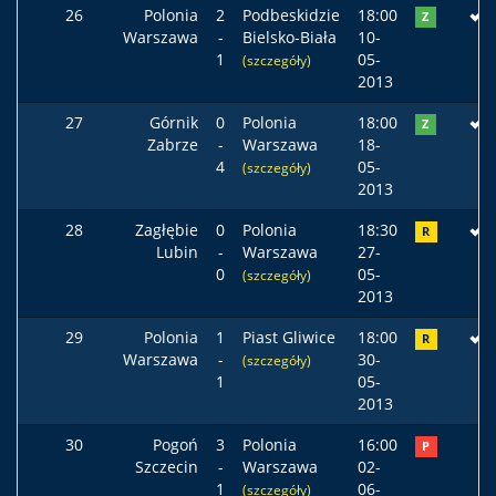
26
Polonia
2
Podbeskidzie
18:00
Z
Warszawa
-
Bielsko-Biała
10-
1
05-
(szczegóły)
2013
27
Górnik
0
Polonia
18:00
Z
Zabrze
-
Warszawa
18-
4
05-
(szczegóły)
2013
28
Zagłębie
0
Polonia
18:30
R
Lubin
-
Warszawa
27-
0
05-
(szczegóły)
2013
29
Polonia
1
Piast Gliwice
18:00
R
Warszawa
-
30-
(szczegóły)
1
05-
2013
30
Pogoń
3
Polonia
16:00
P
Szczecin
-
Warszawa
02-
1
06-
(szczegóły)