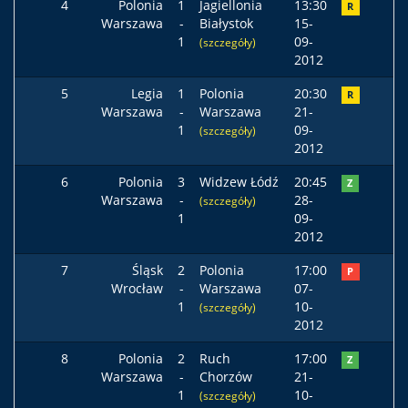
4
Polonia
1
Jagiellonia
13:30
R
Warszawa
-
Białystok
15-
1
09-
(szczegóły)
2012
5
Legia
1
Polonia
20:30
R
Warszawa
-
Warszawa
21-
1
09-
(szczegóły)
2012
6
Polonia
3
Widzew Łódź
20:45
Z
Warszawa
-
28-
(szczegóły)
1
09-
2012
7
Śląsk
2
Polonia
17:00
P
Wrocław
-
Warszawa
07-
1
10-
(szczegóły)
2012
8
Polonia
2
Ruch
17:00
Z
Warszawa
-
Chorzów
21-
1
10-
(szczegóły)