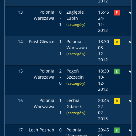
2012
13
Polonia
0
Zagłębie
15:45
P
Warszawa
-
Lubin
24-
1
11-
(szczegóły)
2012
14
Piast Gliwice
1
Polonia
18:30
R
-
Warszawa
03-
1
12-
(szczegóły)
2012
15
Polonia
2
Pogoń
18:30
Z
Warszawa
-
Szczecin
10-
0
12-
(szczegóły)
2012
16
Polonia
1
Lechia
20:45
R
Warszawa
-
Gdańsk
22-
1
02-
(szczegóły)
2013
17
Lech Poznań
0
Polonia
20:45
Z
-
Warszawa
01-