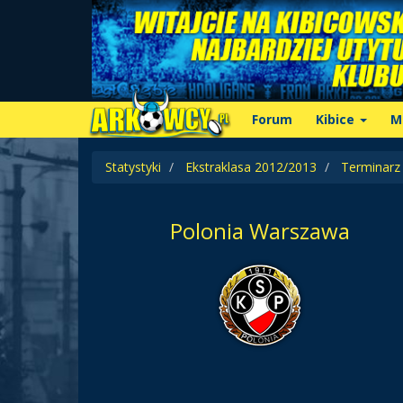
Forum
Kibice
M
Statystyki
Ekstraklasa 2012/2013
Terminarz
Polonia Warszawa