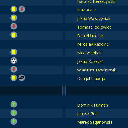
Bartosz Bereszyński
Iñaki Astiz
Jakub Wawrzyniak
Tomasz Jodłowiec
Daniel Łukasik
Miroslav Radović
Ivica Vrdoljak
Jakub Kosecki
Wladimer Dwaliszwili
Danijel Ljuboja
Dominik Furman
Janusz Gol
Marek Saganowski