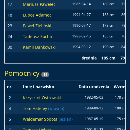
17
Mariusz Pawelec
1986-04-14
180 cm
72 kg
18
Lubos Adamec
1994-04-27
188 cm
86 kg
23
Paweł Zieliński
1990-07-17
178 cm
78 kg
24
Tadeusz Socha
1988-02-15
183 cm
70 kg
30
Kamil Dankowski
1994-03-12
190 cm
84 kg
średnia
185 cm
79 k
Pomocnicy
14
nr.
Imię i nazwisko
Data urodzenia
Wzrost
2
Krzysztof Ostrowski
1982-05-03
178 cm
4
Tom Hateley
(wiosna)
1989-09-12
180 cm
5
Waldemar Sobota
(jesień)
1987-05-19
175 cm
6
Tomasz Hołota
1991-01-27
185 cm