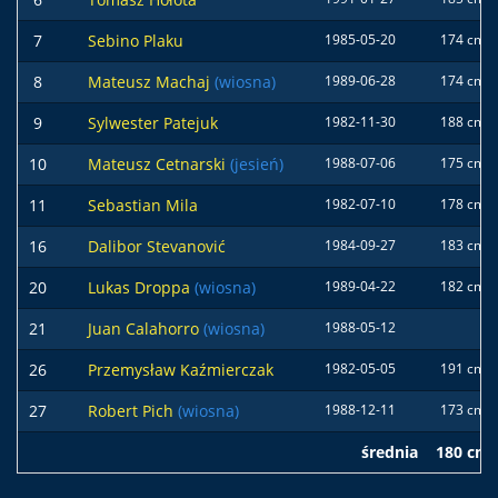
7
Sebino Plaku
1985-05-20
174 cm
8
Mateusz Machaj
(wiosna)
1989-06-28
174 cm
9
Sylwester Patejuk
1982-11-30
188 cm
10
Mateusz Cetnarski
(jesień)
1988-07-06
175 cm
11
Sebastian Mila
1982-07-10
178 cm
16
Dalibor Stevanović
1984-09-27
183 cm
20
Lukas Droppa
(wiosna)
1989-04-22
182 cm
21
Juan Calahorro
(wiosna)
1988-05-12
26
Przemysław Kaźmierczak
1982-05-05
191 cm
27
Robert Pich
(wiosna)
1988-12-11
173 cm
średnia
180 cm