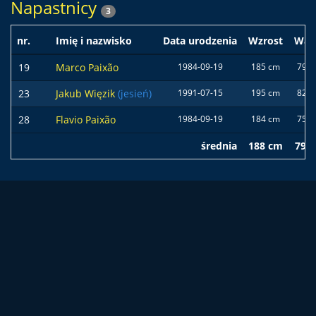
Napastnicy
3
nr.
Imię i nazwisko
Data urodzenia
Wzrost
Wag
19
Marco Paixão
1984-09-19
185 cm
79 k
23
Jakub Więzik
(jesień)
1991-07-15
195 cm
82 k
28
Flavio Paixão
1984-09-19
184 cm
75 k
średnia
188 cm
79 k