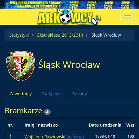
Toggl
navig
Statystyki
Ekstraklasa 2013/2014
Śląsk Wrocław
Śląsk Wrocław
Zawodnicy
Statystyki
Sezony
Bramkarze
4
nr.
Imię i nazwisko
Data urodzenia
Wzros
1
Wojciech Pawłowski
(wiosna)
1993-01-18
190 c