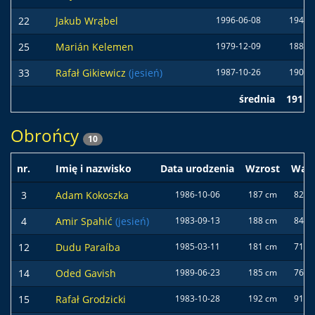
22
Jakub Wrąbel
1996-06-08
194 c
25
Marián Kelemen
1979-12-09
188 c
33
Rafał Gikiewicz
(jesień)
1987-10-26
190 c
średnia
191 c
Obrońcy
10
nr.
Imię i nazwisko
Data urodzenia
Wzrost
Wag
3
Adam Kokoszka
1986-10-06
187 cm
82 kg
4
Amir Spahić
(jesień)
1983-09-13
188 cm
84 kg
12
Dudu Paraíba
1985-03-11
181 cm
71 kg
14
Oded Gavish
1989-06-23
185 cm
76 kg
15
Rafał Grodzicki
1983-10-28
192 cm
91 kg