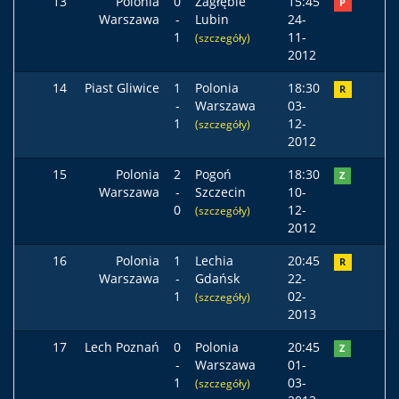
13
Polonia
0
Zagłębie
15:45
P
Warszawa
-
Lubin
24-
1
11-
(szczegóły)
2012
14
Piast Gliwice
1
Polonia
18:30
R
-
Warszawa
03-
1
12-
(szczegóły)
2012
15
Polonia
2
Pogoń
18:30
Z
Warszawa
-
Szczecin
10-
0
12-
(szczegóły)
2012
16
Polonia
1
Lechia
20:45
R
Warszawa
-
Gdańsk
22-
1
02-
(szczegóły)
2013
17
Lech Poznań
0
Polonia
20:45
Z
-
Warszawa
01-
1
03-
(szczegóły)