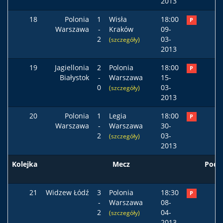
2013
18
Polonia
1
Wisła
18:00
P
Warszawa
-
Kraków
09-
2
03-
(szczegóły)
2013
19
Jagiellonia
2
Polonia
18:00
P
Białystok
-
Warszawa
15-
0
03-
(szczegóły)
2013
20
Polonia
1
Legia
18:00
P
Warszawa
-
Warszawa
30-
2
03-
(szczegóły)
2013
Kolejka
Mecz
Pods
21
Widzew Łódź
3
Polonia
18:30
P
-
Warszawa
08-
2
04-
(szczegóły)
2013