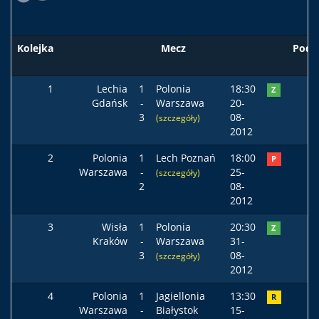
Kolejka
Mecz
Pods
1
Lechia
1
Polonia
18:30
Z
Gdańsk
-
Warszawa
20-
3
08-
(szczegóły)
2012
2
Polonia
1
Lech Poznań
18:00
P
Warszawa
-
25-
(szczegóły)
2
08-
2012
3
Wisła
1
Polonia
20:30
Z
Kraków
-
Warszawa
31-
3
08-
(szczegóły)
2012
4
Polonia
1
Jagiellonia
13:30
R
Warszawa
-
Białystok
15-