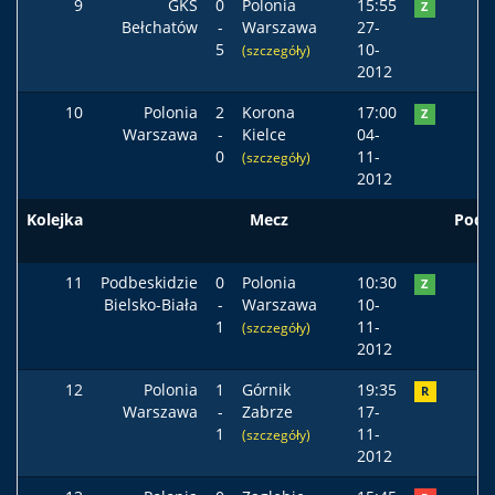
9
GKS
0
Polonia
15:55
Z
Bełchatów
-
Warszawa
27-
5
10-
(szczegóły)
2012
10
Polonia
2
Korona
17:00
Z
Warszawa
-
Kielce
04-
0
11-
(szczegóły)
2012
Kolejka
Mecz
Pods
11
Podbeskidzie
0
Polonia
10:30
Z
Bielsko-Biała
-
Warszawa
10-
1
11-
(szczegóły)
2012
12
Polonia
1
Górnik
19:35
R
Warszawa
-
Zabrze
17-
1
11-
(szczegóły)
2012