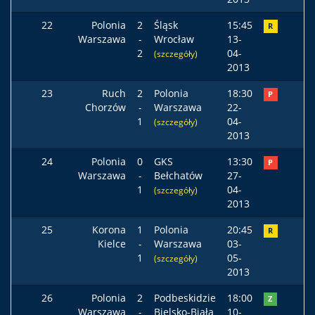
22
Polonia
2
Śląsk
15:45
R
Warszawa
-
Wrocław
13-
2
04-
(szczegóły)
2013
23
Ruch
2
Polonia
18:30
P
Chorzów
-
Warszawa
22-
1
04-
(szczegóły)
2013
24
Polonia
0
GKS
13:30
P
Warszawa
-
Bełchatów
27-
1
04-
(szczegóły)
2013
25
Korona
1
Polonia
20:45
R
Kielce
-
Warszawa
03-
1
05-
(szczegóły)
2013
26
Polonia
2
Podbeskidzie
18:00
Z
Warszawa
-
Bielsko-Biała
10-