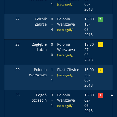
1
05-
(szczegóły)
2013
27
Górnik
0
Polonia
18:00
Z
Zabrze
-
Warszawa
18-
4
05-
(szczegóły)
2013
28
Zagłębie
0
Polonia
18:30
R
Lubin
-
Warszawa
27-
0
05-
(szczegóły)
2013
29
Polonia
1
Piast Gliwice
18:00
R
Warszawa
-
30-
(szczegóły)
1
05-
2013
30
Pogoń
3
Polonia
16:00
P
Szczecin
-
Warszawa
02-
1
06-
(szczegóły)
2013