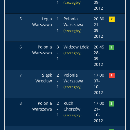
1
09-
(szczegóły)
2012
5
Legia
1
Polonia
20:30
R
Warszawa
-
Warszawa
21-
1
09-
(szczegóły)
2012
6
Polonia
3
Widzew Łódź
20:45
Z
Warszawa
-
28-
(szczegóły)
1
09-
2012
7
Śląsk
2
Polonia
17:00
P
Wrocław
-
Warszawa
07-
1
10-
(szczegóły)
2012
8
Polonia
2
Ruch
17:00
Z
Warszawa
-
Chorzów
21-
1
10-
(szczegóły)
2012