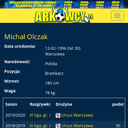
Toggl
navig
Michał Olczak
Data urodzenia:
12-02-1996 (lat 30)
Warszawa
Narodowość:
Polska
Pozycja:
Bramkarz
Wzrost:
189 cm
Waga:
78 kg
Sezon
Rozgrywki
Drużyna
podst
2019/2020
III liga, gr. I
Ursus Warszawa
2018/2019
III liga, gr. I
Ursus Warszawa
30