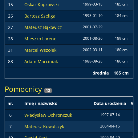
15
Oskar Koprowski
1999-03-18
185 cm
8
26
Bartosz Szeliga
1993-01-10
184 cm
7
27
Mateusz Bąkowicz
2001-07-29
28
Mieszko Lorenc
2001-08-26
189 cm
7
31
Marcel Wszołek
2002-03-11
180 cm
7
88
Adam Marciniak
1988-09-28
186 cm
7
średnia
185 cm
7
Pomocnicy
12
nr.
Imię i nazwisko
Data urodzenia
Wz
6
Władysław Ochronczuk
1997-07-14
7
Mateusz Kowalczyk
2004-04-16
10
Dawid Kort
1995-04-29
17