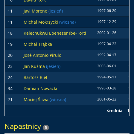
11
Javi Moreno
(jesień)
1997-06-20
17
11
Michał Mokrzycki
(wiosna)
1997-12-29
18
18
Kelechukwu Ebenezer Ibe-Torti
2002-01-26
17
19
Michał Trąbka
1997-04-22
17
20
José Antonio Pirulo
1992-04-17
17
23
Jan Kuźma
(jesień)
2003-06-01
18
24
Bartosz Biel
1994-05-17
16
34
Damian Nowacki
1998-03-28
17
71
Maciej Śliwa
(wiosna)
2001-05-22
17
średnia
17
Napastnicy
5