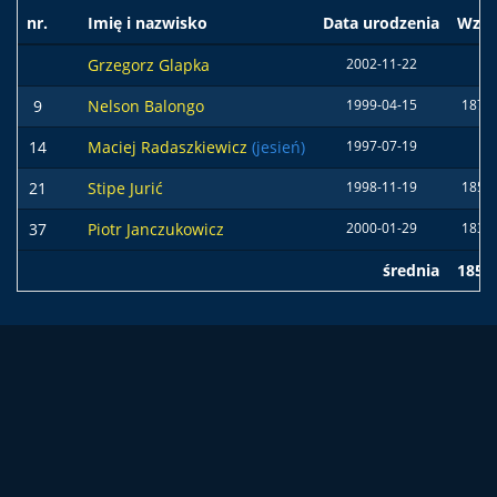
nr.
Imię i nazwisko
Data urodzenia
Wzro
Grzegorz Glapka
2002-11-22
9
Nelson Balongo
1999-04-15
187 
14
Maciej Radaszkiewicz
(jesień)
1997-07-19
21
Stipe Jurić
1998-11-19
185 
37
Piotr Janczukowicz
2000-01-29
183 
średnia
185 