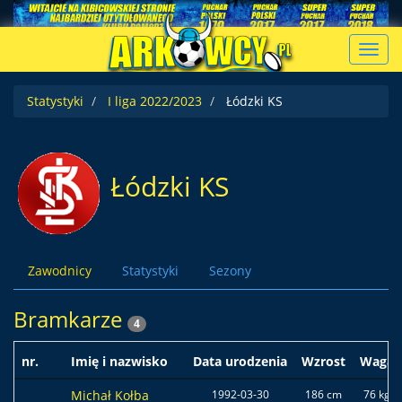
Toggl
navig
Statystyki
I liga 2022/2023
Łódzki KS
Łódzki KS
Zawodnicy
Statystyki
Sezony
Bramkarze
4
nr.
Imię i nazwisko
Data urodzenia
Wzrost
Waga
Michał Kołba
1992-03-30
186 cm
76 kg