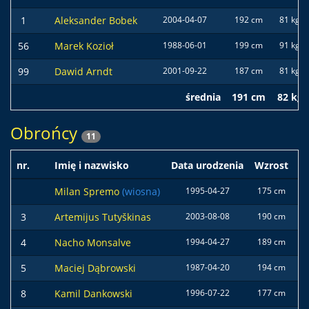
1
Aleksander Bobek
2004-04-07
192 cm
81 kg
56
Marek Kozioł
1988-06-01
199 cm
91 kg
99
Dawid Arndt
2001-09-22
187 cm
81 kg
średnia
191 cm
82 kg
Obrońcy
11
nr.
Imię i nazwisko
Data urodzenia
Wzrost
W
Milan Spremo
(wiosna)
1995-04-27
175 cm
7
3
Artemijus Tutyškinas
2003-08-08
190 cm
8
4
Nacho Monsalve
1994-04-27
189 cm
8
5
Maciej Dąbrowski
1987-04-20
194 cm
8
8
Kamil Dankowski
1996-07-22
177 cm
6