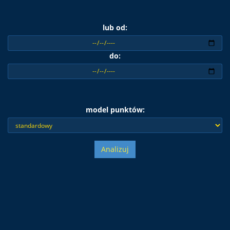
lub od:
do:
model punktów:
Analizuj