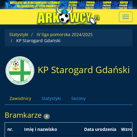
Toggl
navig
Statystyki
IV liga pomorska 2024/2025
KP Starogard Gdański
KP Starogard Gdański
Zawodnicy
Statystyki
Sezony
Bramkarze
4
nr.
Imię i nazwisko
Data urodzenia
Wzrost