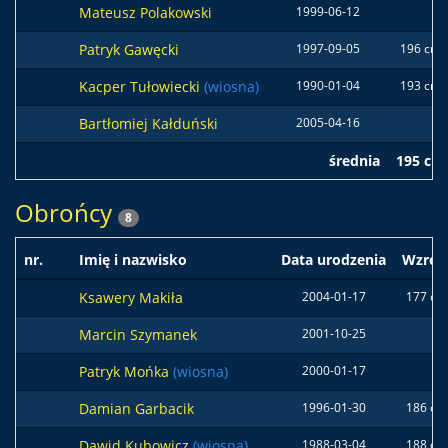
Mateusz Polakowski
1999-06-12
Patryk Gawęcki
1997-09-05
196 cm
Kacper Tułowiecki
(wiosna)
1990-01-04
193 cm
Bartłomiej Kałduński
2005-04-16
średnia
195 cm
Obrońcy
8
nr.
Imię i nazwisko
Data urodzenia
Wzros
Ksawery Makiła
2004-01-17
177 cm
Marcin Szymanek
2001-10-25
Patryk Mońka
(wiosna)
2000-01-17
Damian Garbacik
1996-01-30
186 cm
Dawid Kubowicz
(wiosna)
1988-03-04
188 cm