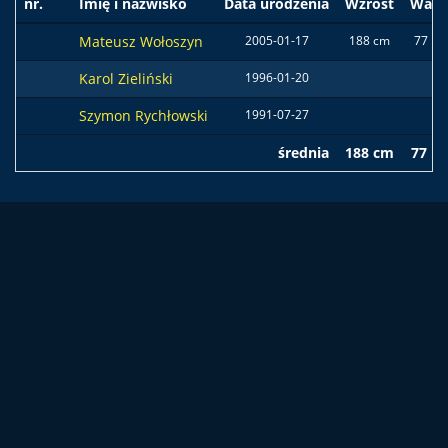
nr.
Imię i nazwisko
Data urodzenia
Wzrost
Waga
Mateusz Wołoszyn
2005-01-17
188 cm
77 kg
Karol Zieliński
1996-01-20
Szymon Rychłowski
1991-07-27
średnia
188 cm
77 kg