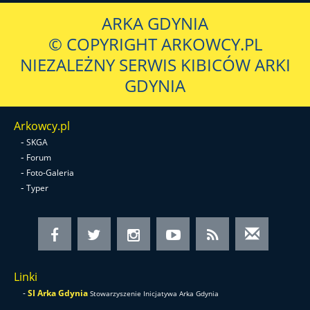
ARKA GDYNIA
© COPYRIGHT ARKOWCY.PL
NIEZALEŻNY SERWIS KIBICÓW ARKI
GDYNIA
Arkowcy.pl
-
SKGA
-
Forum
-
Foto-Galeria
-
Typer
Linki
-
SI Arka Gdynia
Stowarzyszenie Inicjatywa Arka Gdynia