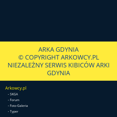
ARKA GDYNIA
© COPYRIGHT ARKOWCY.PL
NIEZALEŻNY SERWIS KIBICÓW ARKI
GDYNIA
Arkowcy.pl
-
SKGA
-
Forum
-
Foto-Galeria
-
Typer