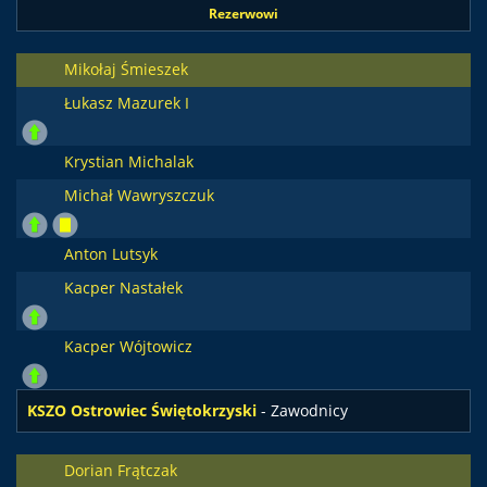
Rezerwowi
Mikołaj Śmieszek
Łukasz Mazurek I
Krystian Michalak
Michał Wawryszczuk
Anton Lutsyk
Kacper Nastałek
Kacper Wójtowicz
KSZO Ostrowiec Świętokrzyski
- Zawodnicy
Dorian Frątczak