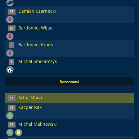
Damian Czarnecki
17
Bartłomiej Wijas
20
Bartłomiej Kraus
5
Michał Smolarczyk
9
Rezerwowi
Artur Marzec
12
Kacper Rak
11
Michał Malinowski
14