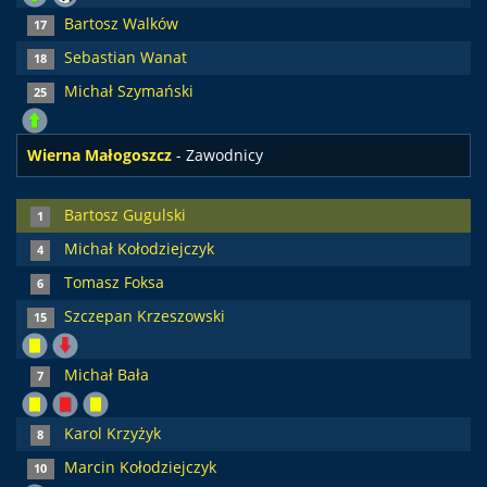
Bartosz Walków
17
Sebastian Wanat
18
Michał Szymański
25
Wierna Małogoszcz
- Zawodnicy
Bartosz Gugulski
1
Michał Kołodziejczyk
4
Tomasz Foksa
6
Szczepan Krzeszowski
15
Michał Bała
7
Karol Krzyżyk
8
Marcin Kołodziejczyk
10