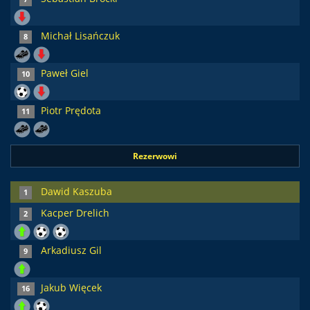
Michał Lisańczuk
8
Paweł Giel
10
Piotr Prędota
11
Rezerwowi
Dawid Kaszuba
1
Kacper Drelich
2
Arkadiusz Gil
9
Jakub Więcek
16