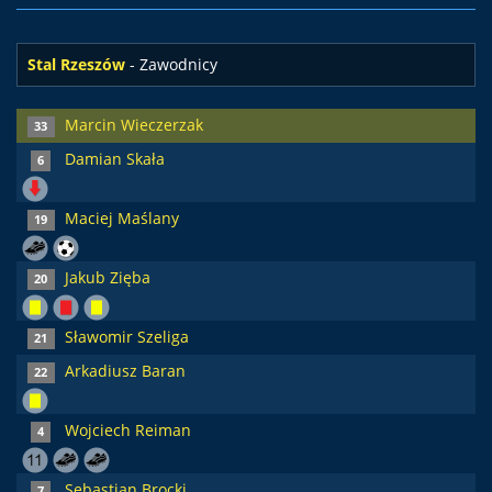
Stal Rzeszów
- Zawodnicy
Marcin Wieczerzak
33
Damian Skała
6
Maciej Maślany
19
Jakub Zięba
20
Sławomir Szeliga
21
Arkadiusz Baran
22
Wojciech Reiman
4
Sebastian Brocki
7