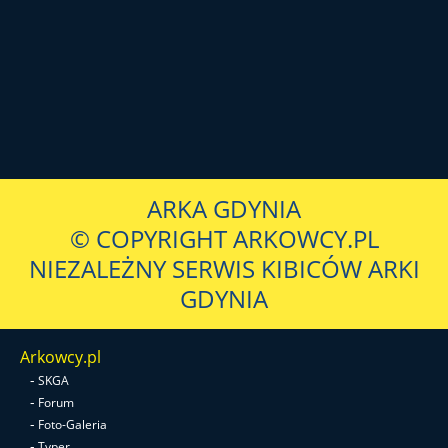
ARKA GDYNIA
© COPYRIGHT ARKOWCY.PL
NIEZALEŻNY SERWIS KIBICÓW ARKI
GDYNIA
Arkowcy.pl
-
SKGA
-
Forum
-
Foto-Galeria
-
Typer