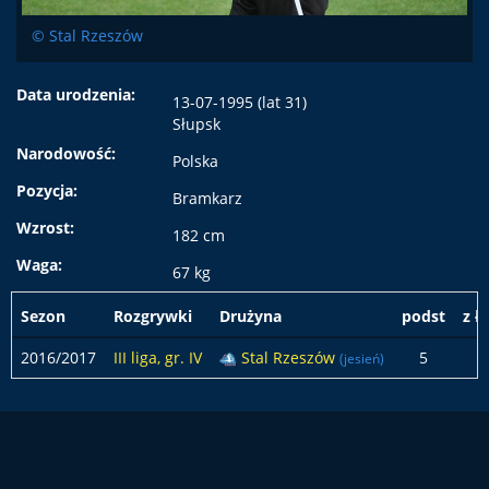
© Stal Rzeszów
Data urodzenia:
13-07-1995 (lat 31)
Słupsk
Narodowość:
Polska
Pozycja:
Bramkarz
Wzrost:
182 cm
Waga:
67 kg
Sezon
Rozgrywki
Drużyna
podst
z ł
2016/2017
III liga, gr. IV
Stal Rzeszów
5
(jesień)