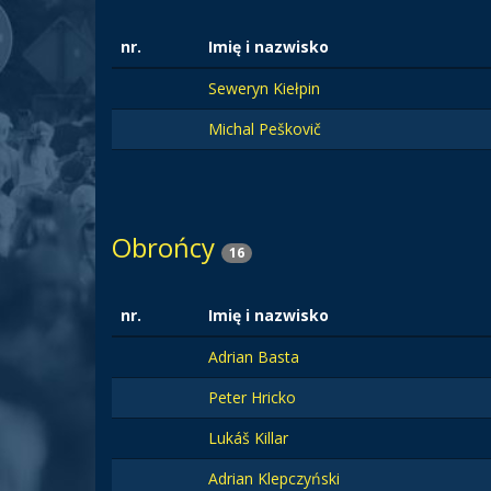
nr.
Imię i nazwisko
Seweryn Kiełpin
Michal Peškovič
Obrońcy
16
nr.
Imię i nazwisko
Adrian Basta
Peter Hricko
Lukáš Killar
Adrian Klepczyński