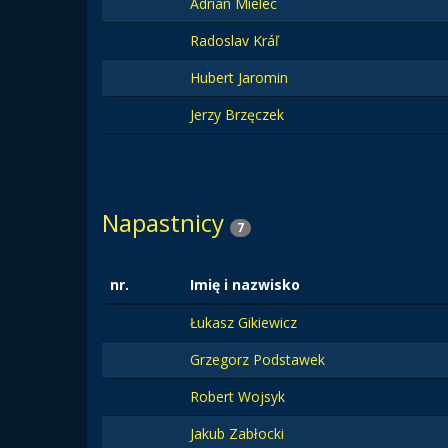
Adrian Mielec
Radoslav Kráľ
Hubert Jaromin
Jerzy Brzęczek
Napastnicy
7
nr.
Imię i nazwisko
Łukasz Gikiewicz
Grzegorz Podstawek
Robert Wojsyk
Jakub Zabłocki