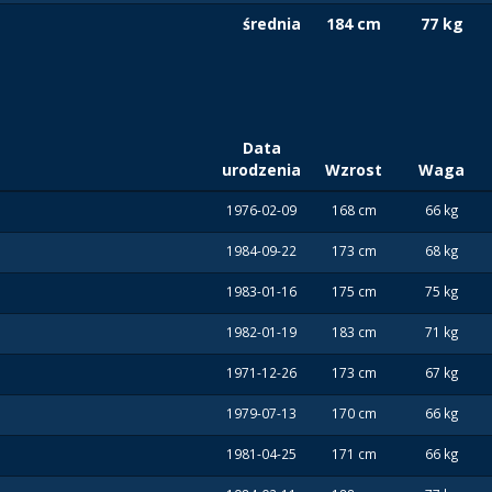
średnia
184 cm
77 kg
Data
urodzenia
Wzrost
Waga
1976-02-09
168 cm
66 kg
1984-09-22
173 cm
68 kg
1983-01-16
175 cm
75 kg
1982-01-19
183 cm
71 kg
1971-12-26
173 cm
67 kg
1979-07-13
170 cm
66 kg
1981-04-25
171 cm
66 kg