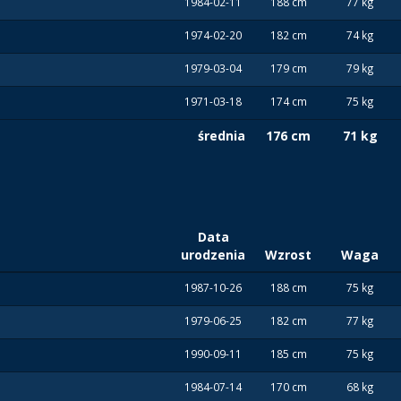
1984-02-11
188 cm
77 kg
1974-02-20
182 cm
74 kg
1979-03-04
179 cm
79 kg
1971-03-18
174 cm
75 kg
średnia
176 cm
71 kg
Data
urodzenia
Wzrost
Waga
1987-10-26
188 cm
75 kg
1979-06-25
182 cm
77 kg
1990-09-11
185 cm
75 kg
1984-07-14
170 cm
68 kg