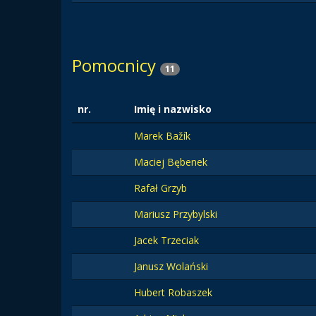
Pomocnicy
11
nr.
Imię i nazwisko
Marek Bažík
Maciej Bębenek
Rafał Grzyb
Mariusz Przybylski
Jacek Trzeciak
Janusz Wolański
Hubert Robaszek