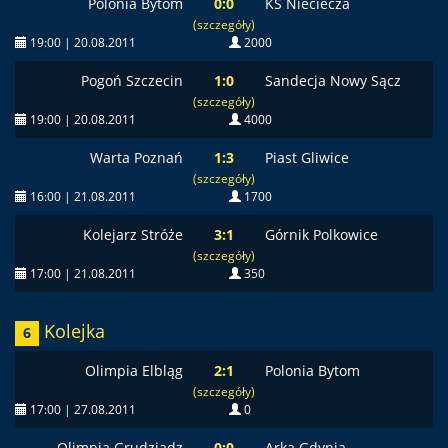
Polonia Bytom
0:0
KS Nieciecza
(szczegóły)
19:00 | 20.08.2011
2000
Pogoń Szczecin
1:0
Sandecja Nowy Sącz
(szczegóły)
19:00 | 20.08.2011
4000
Warta Poznań
1:3
Piast Gliwice
(szczegóły)
16:00 | 21.08.2011
1700
Kolejarz Stróże
3:1
Górnik Polkowice
(szczegóły)
17:00 | 21.08.2011
350
Kolejka
6
Olimpia Elbląg
2:1
Polonia Bytom
(szczegóły)
17:00 | 27.08.2011
0
Olimpia Grudziądz
0:0
Arka Gdynia