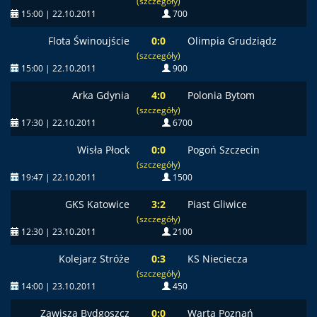
(szczegóły)
15:00 | 22.10.2011
700
Flota Świnoujście
0:0
Olimpia Grudziądz
(szczegóły)
15:00 | 22.10.2011
900
Arka Gdynia
4:0
Polonia Bytom
(szczegóły)
17:30 | 22.10.2011
6700
Wisła Płock
0:0
Pogoń Szczecin
(szczegóły)
19:47 | 22.10.2011
1500
GKS Katowice
3:2
Piast Gliwice
(szczegóły)
12:30 | 23.10.2011
2100
Kolejarz Stróże
0:3
KS Nieciecza
(szczegóły)
14:00 | 23.10.2011
450
Zawisza Bydgoszcz
0:0
Warta Poznań