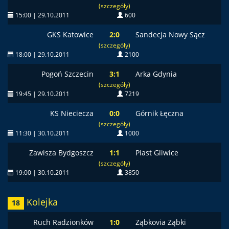
(szczegóły)
15:00 | 29.10.2011
600
GKS Katowice
2:0
Sandecja Nowy Sącz
(szczegóły)
18:00 | 29.10.2011
2100
Pogoń Szczecin
3:1
Arka Gdynia
(szczegóły)
19:45 | 29.10.2011
7219
KS Nieciecza
0:0
Górnik Łęczna
(szczegóły)
11:30 | 30.10.2011
1000
Zawisza Bydgoszcz
1:1
Piast Gliwice
(szczegóły)
19:00 | 30.10.2011
3850
Kolejka
18
Ruch Radzionków
1:0
Ząbkovia Ząbki