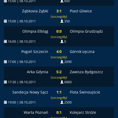
15:00 | 08.10.2011
600
Ząbkovia Ząbki
3:1
Piast Gliwice
(szczegóły)
15:00 | 08.10.2011
350
Olimpia Elbląg
0:0
Olimpia Grudziądz
(szczegóły)
16:00 | 08.10.2011
0
Pogoń Szczecin
4:0
Górnik Łęczna
(szczegóły)
17:00 | 08.10.2011
2090
Arka Gdynia
5:2
Zawisza Bydgoszcz
(szczegóły)
17:30 | 08.10.2011
6860
Sandecja Nowy Sącz
1:1
Flota Świnoujście
(szczegóły)
19:00 | 08.10.2011
2500
Warta Poznań
0:1
Kolejarz Stróże
(szczegóły)