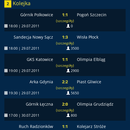
Kolejka
2
Górnik Polkowice
1:1
Pogoń Szczecin
(szczegóły)
18:00 | 29.07.2011
0
Sandecja Nowy Sącz
1:3
Wisła Płock
(szczegóły)
18:00 | 29.07.2011
3500
GKS Katowice
1:1
Olimpia Elbląg
(szczegóły)
19:00 | 29.07.2011
2900
Arka Gdynia
2:2
Piast Gliwice
(szczegóły)
19:30 | 29.07.2011
5650
Górnik Łęczna
2:0
Olimpia Grudziądz
(szczegóły)
17:00 | 30.07.2011
800
Ruch Radzionków
1:1
Kolejarz Stróże