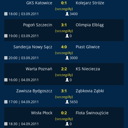
GKS Katowice
0:1
Kolejarz Stróże
(szczegóły)
18:00 | 03.09.2011
3400
Pogoń Szczecin
3:1
Olimpia Elbląg
(szczegóły)
19:00 | 03.09.2011
0
Sandecja Nowy Sącz
4:0
Piast Gliwice
(szczegóły)
20:00 | 03.09.2011
3000
Warta Poznań
2:2
KS Nieciecza
(szczegóły)
16:00 | 04.09.2011
0
Zawisza Bydgoszcz
3:1
Ząbkovia Ząbki
(szczegóły)
17:00 | 04.09.2011
5650
Wisła Płock
0:2
Flota Świnoujście
(szczegóły)
18:30 | 04.09.2011
0