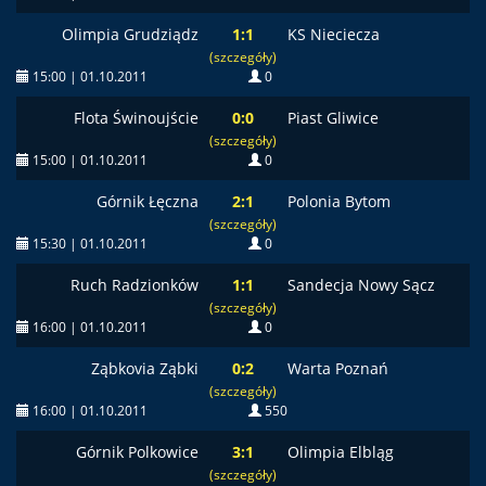
Olimpia Grudziądz
1:1
KS Nieciecza
(szczegóły)
15:00 | 01.10.2011
0
Flota Świnoujście
0:0
Piast Gliwice
(szczegóły)
15:00 | 01.10.2011
0
Górnik Łęczna
2:1
Polonia Bytom
(szczegóły)
15:30 | 01.10.2011
0
Ruch Radzionków
1:1
Sandecja Nowy Sącz
(szczegóły)
16:00 | 01.10.2011
0
Ząbkovia Ząbki
0:2
Warta Poznań
(szczegóły)
16:00 | 01.10.2011
550
Górnik Polkowice
3:1
Olimpia Elbląg
(szczegóły)