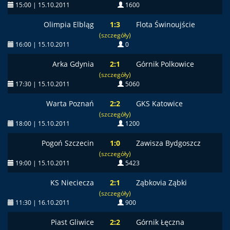
15:00 | 15.10.2011
1600
Olimpia Elbląg
1:3
Flota Świnoujście
(szczegóły)
16:00 | 15.10.2011
0
Arka Gdynia
2:1
Górnik Polkowice
(szczegóły)
17:30 | 15.10.2011
5060
Warta Poznań
2:2
GKS Katowice
(szczegóły)
18:00 | 15.10.2011
1200
Pogoń Szczecin
1:0
Zawisza Bydgoszcz
(szczegóły)
19:00 | 15.10.2011
5423
KS Nieciecza
2:1
Ząbkovia Ząbki
(szczegóły)
11:30 | 16.10.2011
900
Piast Gliwice
2:2
Górnik Łęczna