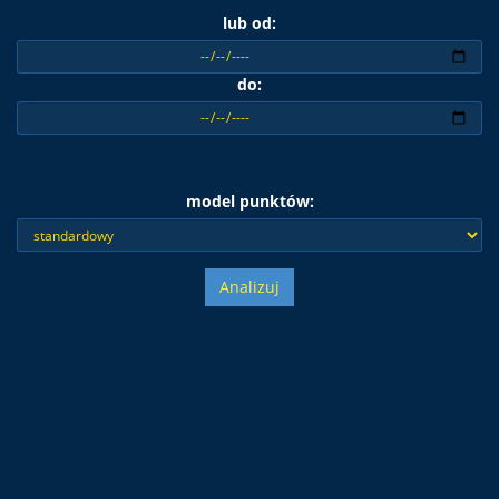
lub od:
do:
model punktów:
Analizuj