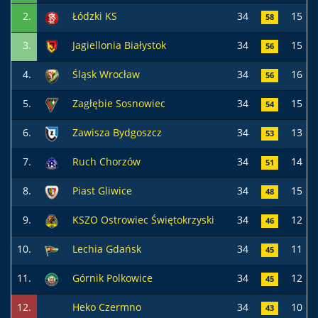
2.
Łódzki KS
34
15
58
3.
Jagiellonia Białystok
34
15
56
4.
Śląsk Wrocław
34
16
56
5.
Zagłębie Sosnowiec
34
15
54
6.
Zawisza Bydgoszcz
34
13
53
7.
Ruch Chorzów
34
14
51
8.
Piast Gliwice
34
15
48
9.
KSZO Ostrowiec Świętokrzyski
34
12
46
10.
Lechia Gdańsk
34
11
45
11.
Górnik Polkowice
34
12
45
12.
Heko Czermno
34
10
43