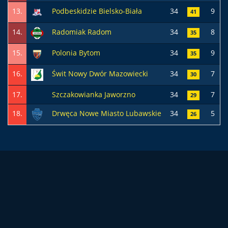
13.
Podbeskidzie Bielsko-Biała
34
9
41
14.
Radomiak Radom
34
8
35
15.
Polonia Bytom
34
9
35
16.
Świt Nowy Dwór Mazowiecki
34
7
30
17.
Szczakowianka Jaworzno
34
7
29
18.
Drwęca Nowe Miasto Lubawskie
34
5
26