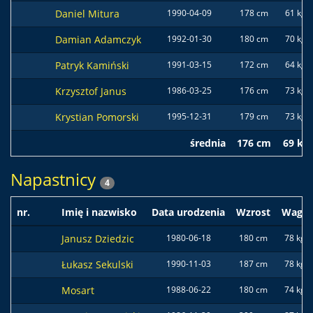
Daniel Mitura
1990-04-09
178 cm
61 kg
Damian Adamczyk
1992-01-30
180 cm
70 kg
Patryk Kamiński
1991-03-15
172 cm
64 kg
Krzysztof Janus
1986-03-25
176 cm
73 kg
Krystian Pomorski
1995-12-31
179 cm
73 kg
średnia
176 cm
69 kg
Napastnicy
4
nr.
Imię i nazwisko
Data urodzenia
Wzrost
Waga
Janusz Dziedzic
1980-06-18
180 cm
78 kg
Łukasz Sekulski
1990-11-03
187 cm
78 kg
Mosart
1988-06-22
180 cm
74 kg