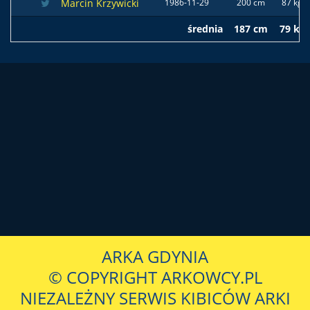
Marcin Krzywicki
1986-11-29
200 cm
87 kg
średnia
187 cm
79 kg
ARKA GDYNIA
© COPYRIGHT ARKOWCY.PL
NIEZALEŻNY SERWIS KIBICÓW ARKI