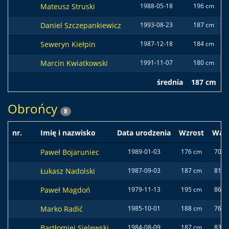
Mateusz Struski
1988-05-18
196 cm
Daniel Szczepankiewicz
1993-08-23
187 cm
Seweryn Kiełpin
1987-12-18
184 cm
Marcin Kwiatkowski
1991-11-07
180 cm
średnia
187 cm
8
Obrońcy
8
nr.
Imię i nazwisko
Data urodzenia
Wzrost
Wag
Paweł Bojaruniec
1989-01-03
176 cm
70 k
Łukasz Nadolski
1987-09-03
187 cm
81 k
Paweł Magdoń
1979-11-13
195 cm
86 k
Marko Radić
1985-10-01
188 cm
76 k
Bartłomiej Sielewski
1984-08-09
187 cm
83 k