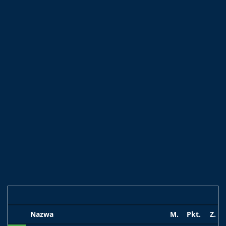
Nazwa
M.
Pkt.
Z.