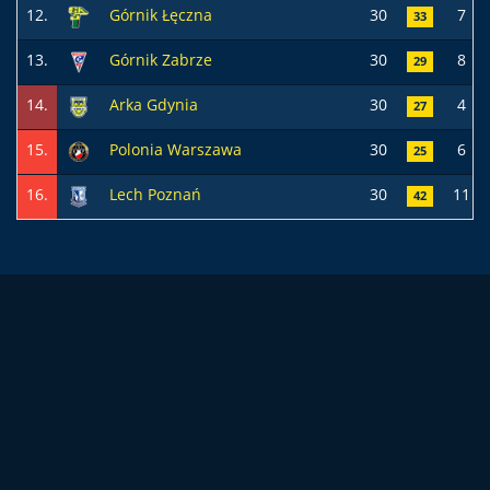
12.
Górnik Łęczna
30
7
33
13.
Górnik Zabrze
30
8
29
14.
Arka Gdynia
30
4
27
15.
Polonia Warszawa
30
6
25
16.
Lech Poznań
30
11
42