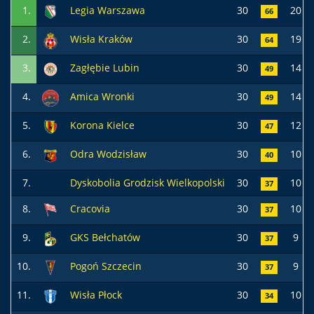
1.
Legia Warszawa
30
20
66
2.
Wisła Kraków
30
19
64
3.
Zagłębie Lubin
30
14
49
4.
Amica Wronki
30
14
49
5.
Korona Kielce
30
12
47
6.
Odra Wodzisław
30
10
40
7.
Dyskobolia Grodzisk Wielkopolski
30
10
37
8.
Cracovia
30
10
37
9.
GKS Bełchatów
30
9
37
10.
Pogoń Szczecin
30
9
37
11.
Wisła Płock
30
10
34