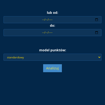
lub od:
do:
model punktów:
Analizuj