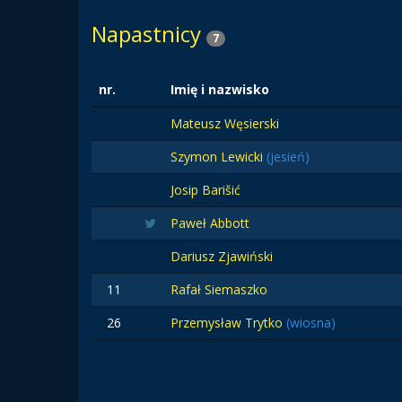
Napastnicy
7
nr.
Imię i nazwisko
Mateusz Węsierski
Szymon Lewicki
(jesień)
Josip Barišić
Paweł Abbott
Dariusz Zjawiński
11
Rafał Siemaszko
26
Przemysław Trytko
(wiosna)