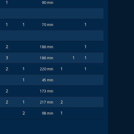
1
90 min
1
1
1
70 min
2
1
186 min
3
1
1
186 min
2
1
1
1
220 min
1
45 min
2
173 min
2
1
2
217 min
2
1
98 min