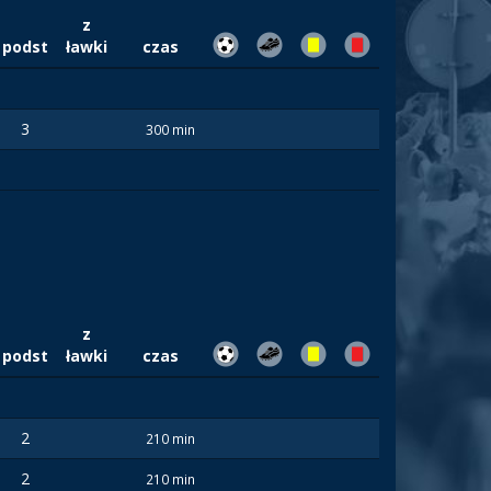
z
podst
ławki
czas
3
300 min
z
podst
ławki
czas
2
210 min
2
210 min