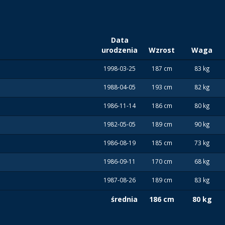
Data
urodzenia
Wzrost
Waga
1998-03-25
187 cm
83 kg
1988-04-05
193 cm
82 kg
1986-11-14
186 cm
80 kg
1982-05-05
189 cm
90 kg
1986-08-19
185 cm
73 kg
1986-09-11
170 cm
68 kg
1987-08-26
189 cm
83 kg
średnia
186 cm
80 kg