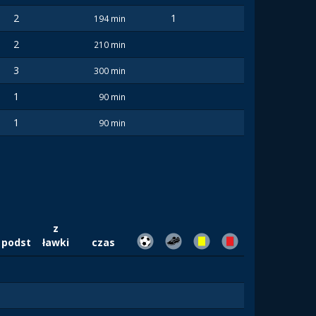
2
1
194 min
2
210 min
3
300 min
1
90 min
1
90 min
z
podst
ławki
czas