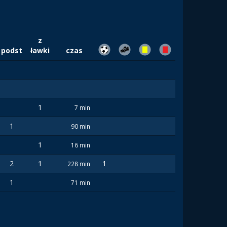
z
podst
ławki
czas
1
7 min
1
90 min
1
16 min
2
1
1
228 min
1
71 min