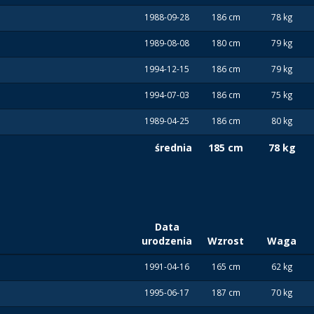
1988-09-28
186 cm
78 kg
1989-08-08
180 cm
79 kg
1994-12-15
186 cm
79 kg
1994-07-03
186 cm
75 kg
1989-04-25
186 cm
80 kg
średnia
185 cm
78 kg
Data
urodzenia
Wzrost
Waga
1991-04-16
165 cm
62 kg
1995-06-17
187 cm
70 kg