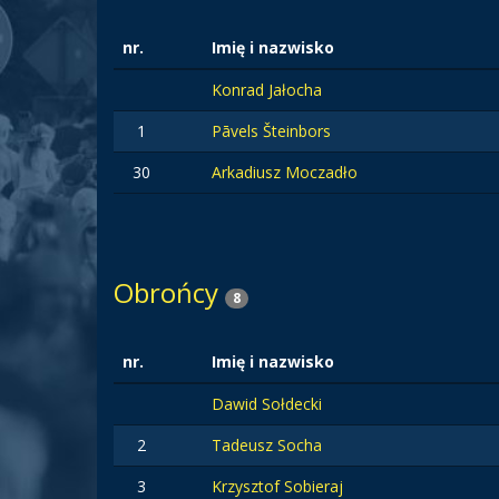
nr.
Imię i nazwisko
Konrad Jałocha
1
Pāvels Šteinbors
30
Arkadiusz Moczadło
Obrońcy
8
nr.
Imię i nazwisko
Dawid Sołdecki
2
Tadeusz Socha
3
Krzysztof Sobieraj