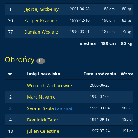
1
Jędrzej Grobelny
2001-06-28
188 cm
80 kg
30
Kacper Krzepisz
1999-12-16
190 cm
83 kg
77
Damian Węglarz
1996-03-21
187 cm
75 kg
średnia
189 cm
80 kg
Obrońcy
11
nr.
Imię i nazwisko
Data urodzenia
Wzrost
Wojciech Zacharewicz
2006-06-23
2
Marc Navarro
1995-07-02
3
Serafin Szota
(wiosna)
1999-03-04
186 cm
4
Dominick Zator
1994-09-18
185 cm
18
Julien Celestine
1997-07-24
191 cm