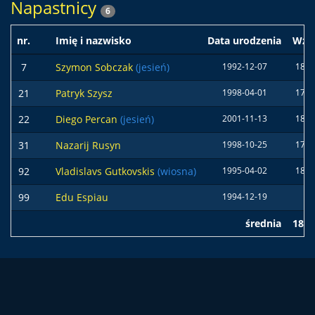
Napastnicy
6
nr.
Imię i nazwisko
Data urodzenia
Wzr
7
Szymon Sobczak
(jesień)
1992-12-07
181 
21
Patryk Szysz
1998-04-01
177 
22
Diego Percan
(jesień)
2001-11-13
180 
31
Nazarij Rusyn
1998-10-25
177 
92
Vladislavs Gutkovskis
(wiosna)
1995-04-02
187 
99
Edu Espiau
1994-12-19
średnia
180