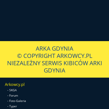
ARKA GDYNIA
© COPYRIGHT ARKOWCY.PL
NIEZALEŻNY SERWIS KIBICÓW ARKI
GDYNIA
Arkowcy.pl
-
SKGA
-
Forum
-
Foto-Galeria
-
Typer