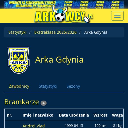
Toggl
navig
Statystyki
Ekstraklasa 2025/2026
Arka Gdynia
Arka Gdynia
Zawodnicy
Statystyki
Sezony
Bramkarze
4
nr.
Imię i nazwisko
Data urodzenia
Wzrost
Waga
Andrei Vlad
1999-04-15
190 cm
81 kg