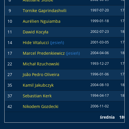
9
Tornike Gaprindashvili
1997-07-20
171 
10
Aurélien Nguiamba
1999-01-18
179 
11
Dawid Kocyła
2002-07-23
180 
14
Hide Vitalucci
(jesień)
2001-03-05
176 
17
Marcel Predenkiewicz
(jesień)
2004-04-06
187 
22
Michał Rzuchowski
1993-12-27
176 
27
João Pedro Oliveira
1996-01-06
177 
35
Kamil Jakubczyk
2004-08-10
182 
37
Sebastian Kerk
1994-04-17
182 
42
Nikodem Gozdecki
2006-11-02
średnia
180 