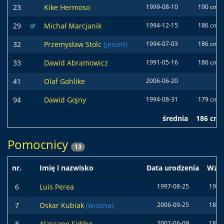
23
Kike Hermoso
1999-08-10
190 cm
29
Michał Marcjanik
1994-12-15
186 cm
32
Przemysław Stolc
(jesień)
1994-07-03
186 cm
33
Dawid Abramowicz
1991-05-16
186 cm
41
Olaf Gohlike
2006-06-20
94
Dawid Gojny
1994-08-31
179 cm
średnia
186 cm
Pomocnicy
13
nr.
Imię i nazwisko
Data urodzenia
Wzro
6
Luis Perea
1997-08-25
191 
7
Oskar Kubiak
(wiosna)
2006-09-25
181 
8
Alassane Sidibe
2002-06-09
180 