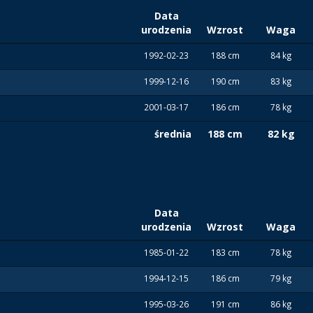
Data
urodzenia
Wzrost
Waga
1992-02-23
188 cm
84 kg
1999-12-16
190 cm
83 kg
2001-03-17
186 cm
78 kg
średnia
188 cm
82 kg
Data
urodzenia
Wzrost
Waga
1985-01-22
183 cm
78 kg
1994-12-15
186 cm
79 kg
1995-03-26
191 cm
86 kg