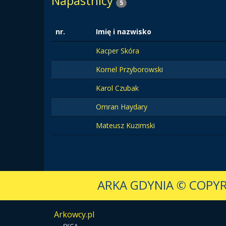
Napastnicy
5
nr.
Imię i nazwisko
Kacper Skóra
Kornel Przyborowski
Karol Czubak
Omran Haydary
Mateusz Kuzimski
ARKA GDYNIA
© COPYR
Arkowcy.pl
-