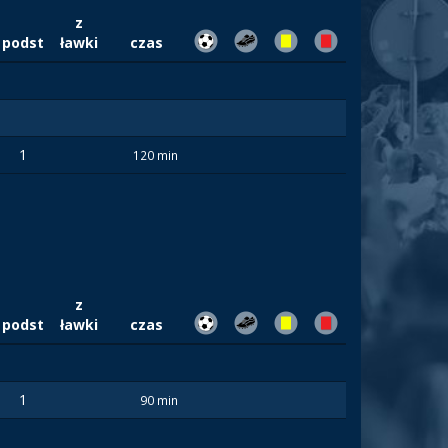
z
podst
ławki
czas
1
120 min
z
podst
ławki
czas
1
90 min