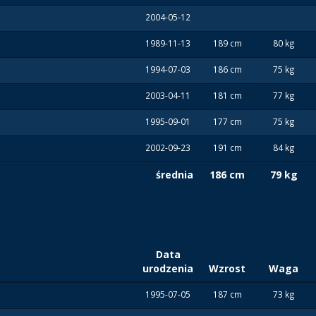
2004-05-12
1989-11-13
189 cm
80 kg
1994-07-03
186 cm
75 kg
2003-04-11
181 cm
77 kg
1995-09-01
177 cm
75 kg
2002-09-23
191 cm
84 kg
średnia
186 cm
79 kg
Data
urodzenia
Wzrost
Waga
1995-07-05
187 cm
73 kg