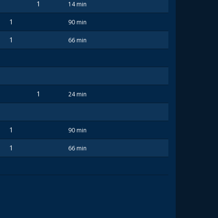
1
14 min
1
90 min
1
66 min
1
24 min
1
90 min
1
66 min