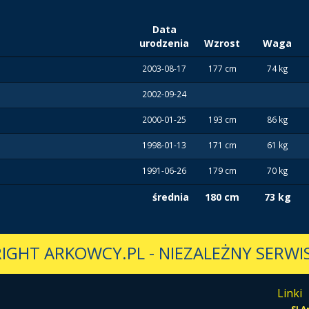
Data
urodzenia
Wzrost
Waga
2003-08-17
177 cm
74 kg
2002-09-24
2000-01-25
193 cm
86 kg
1998-01-13
171 cm
61 kg
1991-06-26
179 cm
70 kg
średnia
180 cm
73 kg
IGHT ARKOWCY.PL
-
NIEZALEŻNY SERWIS
Linki