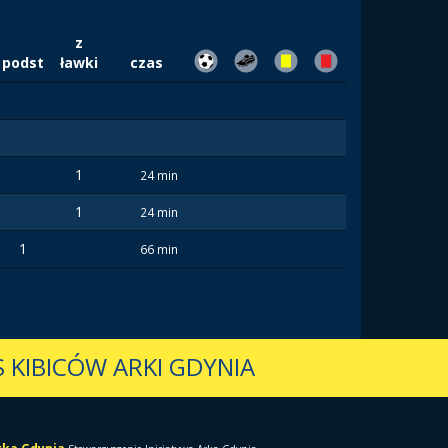
z
podst
ławki
czas
1
24 min
1
24 min
1
66 min
 KIBICÓW ARKI GDYNIA