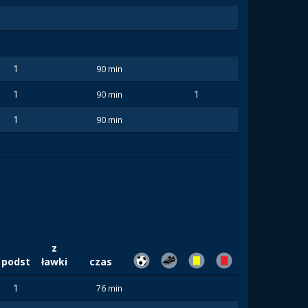
1
90 min
1
1
90 min
1
90 min
z
podst
ławki
czas
1
76 min