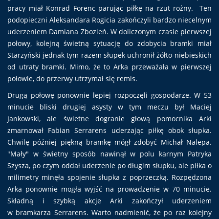
pracy miał Konrad Forenc parując piłkę na rzut rożny. Ten
podopieczni Aleksandara Rogicia zakończyli bardzo niecelnym
uderzeniem Damiana Zbozień. W doliczonym czasie pierwszej
połowy, kolejną świetną sytuację do zdobycia bramki miał
Starzyński jednak tym razem słupek uchronił żółto-niebieskich
od utraty bramki. Mimo, że to Arka przeważała w pierwszej
połowie, do przerwy utrzymał się remis.
Drugą połowę ponownie lepiej rozpoczęli gospodarze. W 53
minucie bliski drugiej asysty w tym meczu był Maciej
Jankowski, ale świetne dogranie głową pomocnika Arki
zmarnował Fabian Serrarens uderzając piłkę obok słupka.
Chwilę później piękną bramkę mógł zdobyć Michał Nalepa.
"Mały" w świetny sposób nawinął w polu karnym Patryka
Szysza, po czym oddał uderzenie po długim słupku, ale piłka o
milimetry minęła spojenie słupka z poprzeczką. Rozpędzona
Arka ponownie mogła wyjść na prowadzenie w 70 minucie.
Składną i szybką akcje Arki zakończył uderzeniem
w bramkarza Serrarens. Warto nadmienić, że po raz kolejny