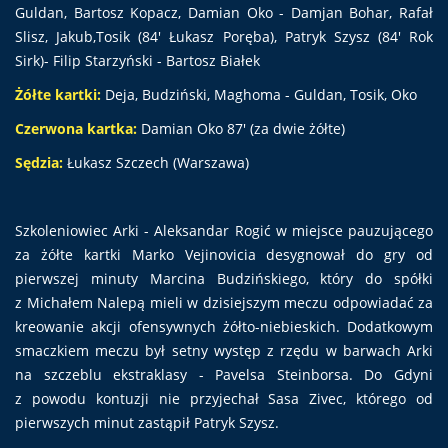
Guldan, Bartosz Kopacz, Damian Oko - Damjan Bohar, Rafał
Slisz, Jakub,Tosik (84' Łukasz Poręba), Patryk Szysz (84' Rok
Sirk)- Filip Starzyński - Bartosz Białek
Żółte kartki:
Deja, Budziński, Maghoma - Guldan, Tosik, Oko
Czerwona kartka:
Damian Oko 87' (za dwie żółte)
Sędzia:
Łukasz Szczech (Warszawa)
Szkoleniowiec Arki - Aleksandar Rogić w miejsce pauzującego
za żółte kartki Marko Vejinovicia desygnował do gry od
pierwszej minuty Marcina Budzińskiego, który do spółki
z Michałem Nalepą mieli w dzisiejszym meczu odpowiadać za
kreowanie akcji ofensywnych żółto-niebieskich. Dodatkowym
smaczkiem meczu był setny występ z rzędu w barwach Arki
na szczeblu ekstraklasy - Pavelsa Steinborsa. Do Gdyni
z powodu kontuzji nie przyjechał Sasa Zivec, którego od
pierwszych minut zastąpił Patryk Szysz.