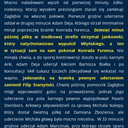
Mocno naładowani wyszli od pierwszej minuty, żółto-
niebiescy, którzy wysokim pressingiem starali się zamknąć
Zagłębie na własnej połowie. Pierwsze groźne uderzenie
oddał w drugiej minucie Adam Deja, którego strzał minimalnie
minął poprzeczkę bramki Konrada Forenca.
Dziesięć minut
później piłkę w środkowej strefie otrzymał Jankowski,
który natychmiastowo wypuścił Młyńskiego, a ten
w sytuacji sam na sam pokonał Konrada Forenca.
Nie
minęła chwila, a do sporej kontrowersji doszło w polu karnym
Arki. Adam Deja uderzył łokciem Bartosza Białka i po
konsultacji VAR Łukasz Szczech zdecydował się wskazać na
wapno.
Jedenastkę na bramkę pewnym uderzeniem
zamienił Filip Starzyński.
Chwilę później pomocnik Zagłębia
mógł wyprowadzić gości na prowadzenie, jednak jego
uderzenie zza pola karnego pewnie wypiąstkował Pavels
Steinbors. Arkowcy odpowiedzieli za sprawą Michała Nalepy,
który dostał świetną piłkę od Damiana Zbozienia, ale
uderzenie Michała głową była mocno niecelna. W 33 minucie
groźnie uderzał Adam Marciniak, przy którego strzale sporo