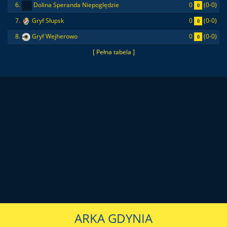
0
(0-0)
6.
Dolina Speranda Niepoględzie
0
0
(0-0)
7.
Gryf Słupsk
0
0
(0-0)
8.
Gryf Wejherowo
0
[ Pełna tabela ]
ARKA GDYNIA