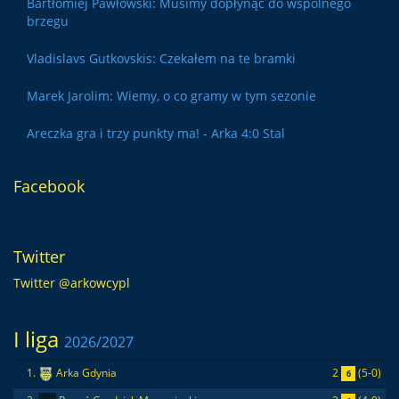
Bartłomiej Pawłowski: Musimy dopłynąć do wspólnego
brzegu
Vladislavs Gutkovskis: Czekałem na te bramki
Marek Jarolim: Wiemy, o co gramy w tym sezonie
Areczka gra i trzy punkty ma! - Arka 4:0 Stal
Facebook
Twitter
Twitter @arkowcypl
I liga
2026/2027
2
(5-0)
1.
Arka Gdynia
6