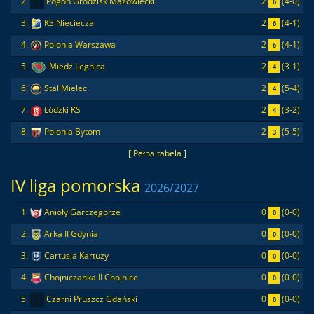
2
(4-0)
2.
Pogoń Grodzisk Mazowiecki
6
2
(4-1)
3.
KS Nieciecza
6
2
(4-1)
4.
Polonia Warszawa
6
2
(3-1)
5.
Miedź Legnica
4
2
(5-4)
6.
Stal Mielec
4
2
(3-2)
7.
Łódzki KS
4
2
(5-5)
8.
Polonia Bytom
3
[ Pełna tabela ]
IV liga pomorska
2026/2027
0
(0-0)
1.
Anioły Garczegorze
0
0
(0-0)
2.
Arka II Gdynia
0
0
(0-0)
3.
Cartusia Kartuzy
0
0
(0-0)
4.
Chojniczanka II Chojnice
0
0
(0-0)
5.
Czarni Pruszcz Gdański
0