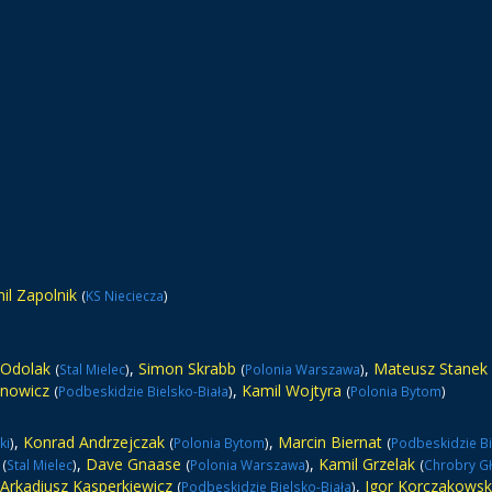
il Zapolnik
(
KS Nieciecza
)
 Odolak
,
Simon Skrabb
,
Mateusz Stanek
(
Stal Mielec
)
(
Polonia Warszawa
)
ynowicz
,
Kamil Wojtyra
(
Podbeskidzie Bielsko-Biała
)
(
Polonia Bytom
)
,
Konrad Andrzejczak
,
Marcin Biernat
ki
)
(
Polonia Bytom
)
(
Podbeskidzie Bi
,
Dave Gnaase
,
Kamil Grzelak
(
Stal Mielec
)
(
Polonia Warszawa
)
(
Chrobry G
Arkadiusz Kasperkiewicz
,
Igor Korczakowsk
(
Podbeskidzie Bielsko-Biała
)