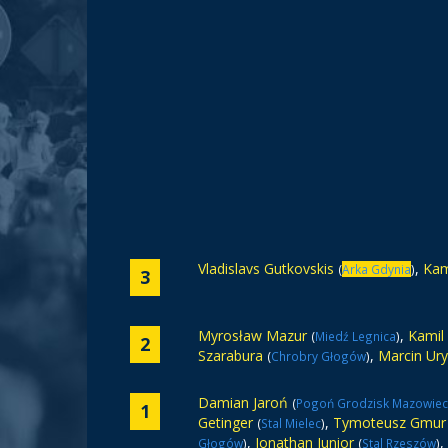
Vladislavs Gutkovskis
,
Kam
(
Arka Gdynia
)
3
Myrosław Mazur
,
Kamil
(
Miedź Legnica
)
2
Szarabura
,
Marcin Ur
(
Chrobry Głogów
)
Damian Jaroń
(
Pogoń Grodzisk Mazowiec
1
Getinger
,
Tymoteusz Gmur
(
Stal Mielec
)
,
Jonathan Junior
,
Głogów
)
(
Stal Rzeszów
)