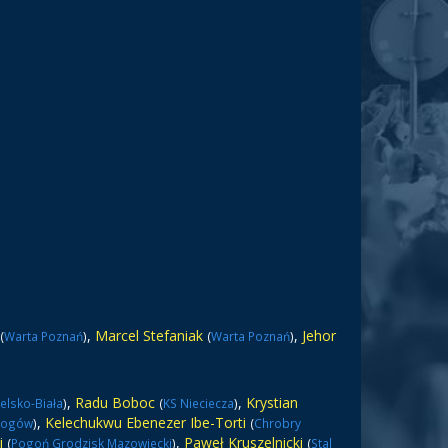
,
Marcel Stefaniak
,
Jehor
(
Warta Poznań
)
(
Warta Poznań
)
,
Radu Boboc
,
Krystian
elsko-Biała
)
(
KS Nieciecza
)
,
Kelechukwu Ebenezer Ibe-Torti
łogów
)
(
Chrobry
i
,
Paweł Kruszelnicki
(
Pogoń Grodzisk Mazowiecki
)
(
Stal