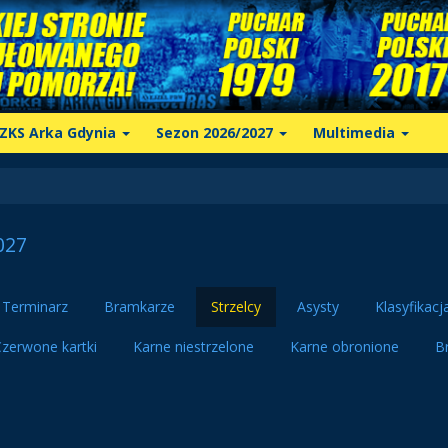
ZKS Arka Gdynia
Sezon 2026/2027
Multimedia
027
Terminarz
Bramkarze
Strzelcy
Asysty
Klasyfikacj
zerwone kartki
Karne niestrzelone
Karne obronione
B