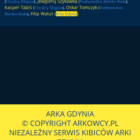
,
Jewgienij Szykawka
,
(
Chrobry Głogów
)
(
Podbeskidzie Bielsko-Biała
)
Kacper Tabiś
,
Oskar Tomczyk
(
Chrobry Głogów
)
(
Podbeskidzie
,
Filip Waluś
Bielsko-Biała
)
(
Arka Gdynia
)
ARKA GDYNIA
© COPYRIGHT ARKOWCY.PL
NIEZALEŻNY SERWIS KIBICÓW ARKI