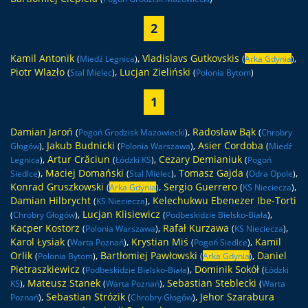
2
Kamil Antonik
,
Vladislavs Gutkovskis
,
(
Miedź Legnica
)
(
Arka Gdynia
)
Piotr Wlazło
,
Lucjan Zieliński
(
Stal Mielec
)
(
Polonia Bytom
)
1
Damian Jaroń
,
Radosław Bąk
(
Pogoń Grodzisk Mazowiecki
)
(
Chrobry
,
Jakub Budnicki
,
Asier Cordoba
Głogów
)
(
Polonia Warszawa
)
(
Miedź
,
Artur Crăciun
,
Cezary Demianiuk
Legnica
)
(
Łódzki KS
)
(
Pogoń
,
Maciej Domański
,
Tomasz Gajda
,
Siedlce
)
(
Stal Mielec
)
(
Odra Opole
)
Konrad Gruszkowski
,
Sergio Guerrero
,
(
Arka Gdynia
)
(
KS Nieciecza
)
Damian Hilbrycht
,
Kelechukwu Ebenezer Ibe-Torti
(
KS Nieciecza
)
,
Lucjan Klisiewicz
,
(
Chrobry Głogów
)
(
Podbeskidzie Bielsko-Biała
)
Kacper Kostorz
,
Rafał Kurzawa
,
(
Polonia Warszawa
)
(
KS Nieciecza
)
Karol Łysiak
,
Krystian Miś
,
Kamil
(
Warta Poznań
)
(
Pogoń Siedlce
)
Orlik
,
Bartłomiej Pawłowski
,
Daniel
(
Polonia Bytom
)
(
Arka Gdynia
)
Pietraszkiewicz
,
Dominik Sokół
(
Podbeskidzie Bielsko-Biała
)
(
Łódzki
,
Mateusz Stanek
,
Sebastian Steblecki
KS
)
(
Warta Poznań
)
(
Warta
,
Sebastian Strózik
,
Jehor Szarabura
Poznań
)
(
Chrobry Głogów
)