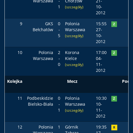
Warszawa
-
Chorzów
21-
1
10-
(szczegóły)
2012
9
GKS
0
Polonia
15:55
Z
Bełchatów
-
Warszawa
27-
5
10-
(szczegóły)
2012
10
Polonia
2
Korona
17:00
Z
Warszawa
-
Kielce
04-
0
11-
(szczegóły)
2012
Kolejka
Mecz
Pods
11
Podbeskidzie
0
Polonia
10:30
Z
Bielsko-Biała
-
Warszawa
10-
1
11-
(szczegóły)
2012
12
Polonia
1
Górnik
19:35
R
Warszawa
-
Zabrze
17-