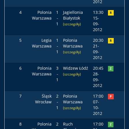
2012
4
Polonia
1
Jagiellonia
13:30
R
Warszawa
-
Białystok
15-
1
09-
(szczegóły)
2012
5
Legia
1
Polonia
20:30
R
Warszawa
-
Warszawa
21-
1
09-
(szczegóły)
2012
6
Polonia
3
Widzew Łódź
20:45
Z
Warszawa
-
28-
(szczegóły)
1
09-
2012
7
Śląsk
2
Polonia
17:00
P
Wrocław
-
Warszawa
07-
1
10-
(szczegóły)
2012
8
Polonia
2
Ruch
17:00
Z