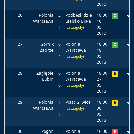
2013
26
Polonia
2
Podbeskidzie
18:00
Z
Warszawa
-
Bielsko-Biała
10-
1
05-
(szczegóły)
2013
27
Górnik
0
Polonia
18:00
Z
Zabrze
-
Warszawa
18-
4
05-
(szczegóły)
2013
28
Zagłębie
0
Polonia
18:30
R
Lubin
-
Warszawa
27-
0
05-
(szczegóły)
2013
29
Polonia
1
Piast Gliwice
18:00
R
Warszawa
-
30-
(szczegóły)
1
05-
2013
30
Pogoń
3
Polonia
16:00
P