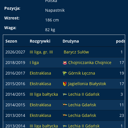
Polska
Pozycja:
Napastnik
Wzrost:
186 cm
Waga:
82 kg
Sezon
Rozgrywki
Drużyna
podst
2026/2027
III liga, gr. III
Barycz Sułów
1
2018/2019
I liga
Chojniczanka Chojnice
17
2016/2017
Ekstraklasa
Górnik Łęczna
19
2015/2016
Ekstraklasa
Jagiellonia Białystok
17
2014/2015
III liga bałtycka
Lechia II Gdańsk
3
2014/2015
Ekstraklasa
Lechia Gdańsk
11
2013/2014
Ekstraklasa
Lechia Gdańsk
23
2013/2014
III liga bałtycka
Lechia II Gdańsk
1