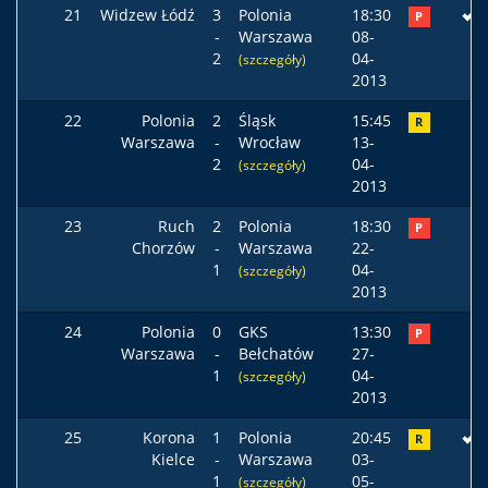
21
Widzew Łódź
3
Polonia
18:30
P
-
Warszawa
08-
2
04-
(szczegóły)
2013
22
Polonia
2
Śląsk
15:45
R
Warszawa
-
Wrocław
13-
2
04-
(szczegóły)
2013
23
Ruch
2
Polonia
18:30
P
Chorzów
-
Warszawa
22-
1
04-
(szczegóły)
2013
24
Polonia
0
GKS
13:30
P
Warszawa
-
Bełchatów
27-
1
04-
(szczegóły)
2013
25
Korona
1
Polonia
20:45
R
Kielce
-
Warszawa
03-
1
05-
(szczegóły)