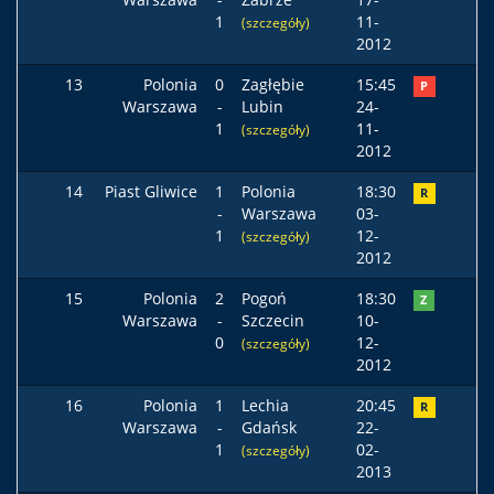
1
11-
(szczegóły)
2012
13
Polonia
0
Zagłębie
15:45
P
Warszawa
-
Lubin
24-
1
11-
(szczegóły)
2012
14
Piast Gliwice
1
Polonia
18:30
R
-
Warszawa
03-
1
12-
(szczegóły)
2012
15
Polonia
2
Pogoń
18:30
Z
Warszawa
-
Szczecin
10-
0
12-
(szczegóły)
2012
16
Polonia
1
Lechia
20:45
R
Warszawa
-
Gdańsk
22-
1
02-
(szczegóły)
2013