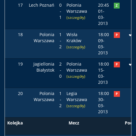
17
Lech Poznań
0
Polonia
20:45
Z
-
Warszawa
01-
1
03-
(szczegóły)
2013
18
Polonia
1
Wisła
18:00
P
Warszawa
-
Kraków
09-
2
03-
(szczegóły)
2013
19
Jagiellonia
2
Polonia
18:00
P
Białystok
-
Warszawa
15-
0
03-
(szczegóły)
2013
20
Polonia
1
Legia
18:00
P
Warszawa
-
Warszawa
30-
2
03-
(szczegóły)
2013
Kolejka
Mecz
Pods