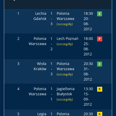
1
Lechia
1
Polonia
18:30
Z
Gdańsk
-
Warszawa
20-
3
08-
(szczegóły)
2012
2
Polonia
1
Lech Poznań
18:00
P
Warszawa
-
25-
(szczegóły)
2
08-
2012
3
Wisła
1
Polonia
20:30
Z
Kraków
-
Warszawa
31-
3
08-
(szczegóły)
2012
4
Polonia
1
Jagiellonia
13:30
R
Warszawa
-
Białystok
15-
1
09-
(szczegóły)
2012
5
Legia
1
Polonia
20:30
R