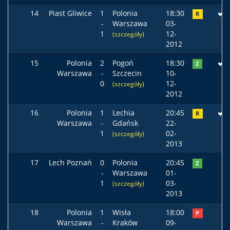
14
Piast Gliwice
1
Polonia
18:30
R
-
Warszawa
03-
1
12-
(szczegóły)
2012
15
Polonia
2
Pogoń
18:30
Z
Warszawa
-
Szczecin
10-
0
12-
(szczegóły)
2012
16
Polonia
1
Lechia
20:45
R
Warszawa
-
Gdańsk
22-
1
02-
(szczegóły)
2013
17
Lech Poznań
0
Polonia
20:45
Z
-
Warszawa
01-
1
03-
(szczegóły)
2013
18
Polonia
1
Wisła
18:00
P
Warszawa
-
Kraków
09-