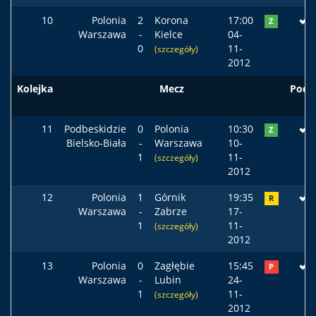
10
Polonia
2
Korona
17:00
Z
Warszawa
-
Kielce
04-
0
11-
(szczegóły)
2012
Kolejka
Mecz
Pods
11
Podbeskidzie
0
Polonia
10:30
Z
Bielsko-Biała
-
Warszawa
10-
1
11-
(szczegóły)
2012
12
Polonia
1
Górnik
19:35
R
Warszawa
-
Zabrze
17-
1
11-
(szczegóły)
2012
13
Polonia
0
Zagłębie
15:45
P
Warszawa
-
Lubin
24-
1
11-
(szczegóły)
2012