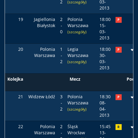
2
03-
(szczegóły)
2013
19
Jagiellonia
2
Polonia
18:00
P
Białystok
-
Warszawa
15-
0
03-
(szczegóły)
2013
20
Polonia
1
Legia
18:00
P
Warszawa
-
Warszawa
30-
2
03-
(szczegóły)
2013
Kolejka
Mecz
Pods
21
Widzew Łódź
3
Polonia
18:30
P
-
Warszawa
08-
2
04-
(szczegóły)
2013
22
Polonia
2
Śląsk
15:45
R
Warszawa
-
Wrocław
13-