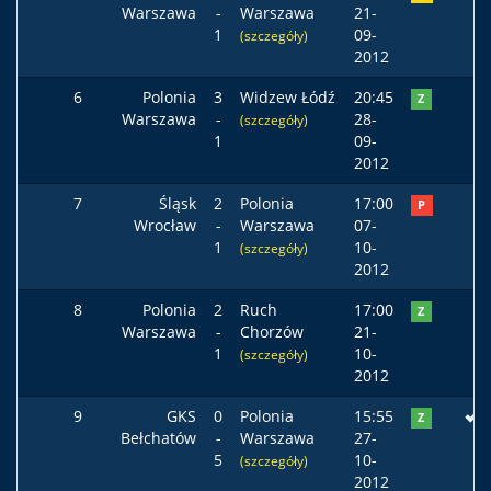
Warszawa
-
Warszawa
21-
1
09-
(szczegóły)
2012
6
Polonia
3
Widzew Łódź
20:45
Z
Warszawa
-
28-
(szczegóły)
1
09-
2012
7
Śląsk
2
Polonia
17:00
P
Wrocław
-
Warszawa
07-
1
10-
(szczegóły)
2012
8
Polonia
2
Ruch
17:00
Z
Warszawa
-
Chorzów
21-
1
10-
(szczegóły)
2012
9
GKS
0
Polonia
15:55
Z
Bełchatów
-
Warszawa
27-
5
10-
(szczegóły)
2012