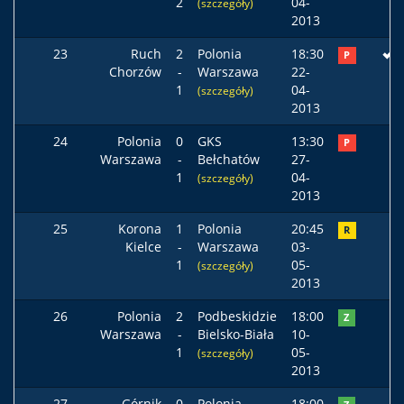
2
04-
(szczegóły)
2013
23
Ruch
2
Polonia
18:30
P
Chorzów
-
Warszawa
22-
1
04-
(szczegóły)
2013
24
Polonia
0
GKS
13:30
P
Warszawa
-
Bełchatów
27-
1
04-
(szczegóły)
2013
25
Korona
1
Polonia
20:45
R
Kielce
-
Warszawa
03-
1
05-
(szczegóły)
2013
26
Polonia
2
Podbeskidzie
18:00
Z
Warszawa
-
Bielsko-Biała
10-
1
05-
(szczegóły)
2013
27
Górnik
0
Polonia
18:00