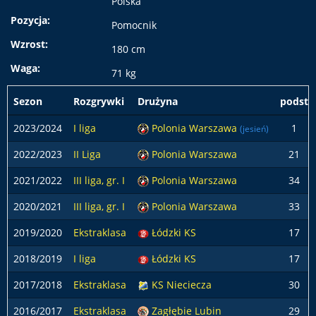
Polska
Pozycja:
Pomocnik
Wzrost:
180 cm
Waga:
71 kg
Sezon
Rozgrywki
Drużyna
podst
2023/2024
I liga
Polonia Warszawa
1
(jesień)
2022/2023
II Liga
Polonia Warszawa
21
2021/2022
III liga, gr. I
Polonia Warszawa
34
2020/2021
III liga, gr. I
Polonia Warszawa
33
2019/2020
Ekstraklasa
Łódzki KS
17
2018/2019
I liga
Łódzki KS
17
2017/2018
Ekstraklasa
KS Nieciecza
30
2016/2017
Ekstraklasa
Zagłębie Lubin
29