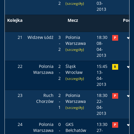
2
03-
(szczegóły)
2013
Kolejka
Mecz
Pods
21
Widzew Łódź
3
Polonia
18:30
P
-
Warszawa
08-
2
04-
(szczegóły)
2013
22
Polonia
2
Śląsk
15:45
R
Warszawa
-
Wrocław
13-
2
04-
(szczegóły)
2013
23
Ruch
2
Polonia
18:30
P
Chorzów
-
Warszawa
22-
1
04-
(szczegóły)
2013
24
Polonia
0
GKS
13:30
P
Warszawa
-
Bełchatów
27-