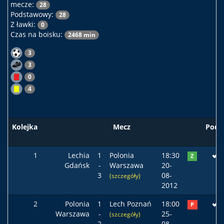
mecze:
28
Podstawowy:
28
Z ławki:
0
Czas na boisku:
2468 min
3
3
0
4
Kolejka
Mecz
Pods
1
Lechia
1
Polonia
18:30
Z
Gdańsk
-
Warszawa
20-
3
08-
(szczegóły)
2012
2
Polonia
1
Lech Poznań
18:00
P
Warszawa
-
25-
(szczegóły)
2
08-