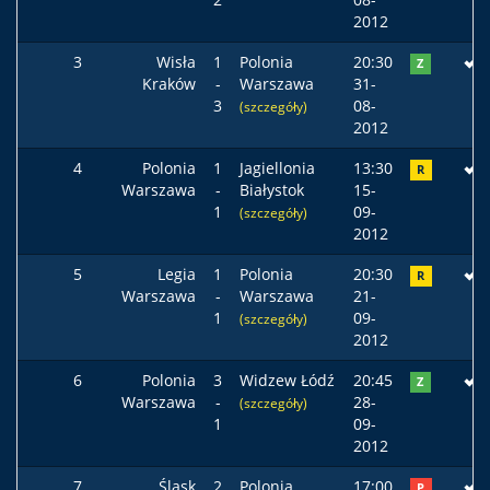
2012
3
Wisła
1
Polonia
20:30
Z
Kraków
-
Warszawa
31-
3
08-
(szczegóły)
2012
4
Polonia
1
Jagiellonia
13:30
R
Warszawa
-
Białystok
15-
1
09-
(szczegóły)
2012
5
Legia
1
Polonia
20:30
R
Warszawa
-
Warszawa
21-
1
09-
(szczegóły)
2012
6
Polonia
3
Widzew Łódź
20:45
Z
Warszawa
-
28-
(szczegóły)
1
09-
2012
7
Śląsk
2
Polonia
17:00
P