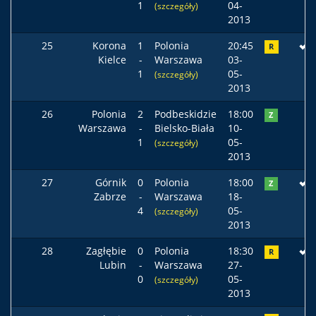
1
04-
(szczegóły)
2013
25
Korona
1
Polonia
20:45
R
Kielce
-
Warszawa
03-
1
05-
(szczegóły)
2013
26
Polonia
2
Podbeskidzie
18:00
Z
Warszawa
-
Bielsko-Biała
10-
1
05-
(szczegóły)
2013
27
Górnik
0
Polonia
18:00
Z
Zabrze
-
Warszawa
18-
4
05-
(szczegóły)
2013
28
Zagłębie
0
Polonia
18:30
R
Lubin
-
Warszawa
27-
0
05-
(szczegóły)
2013