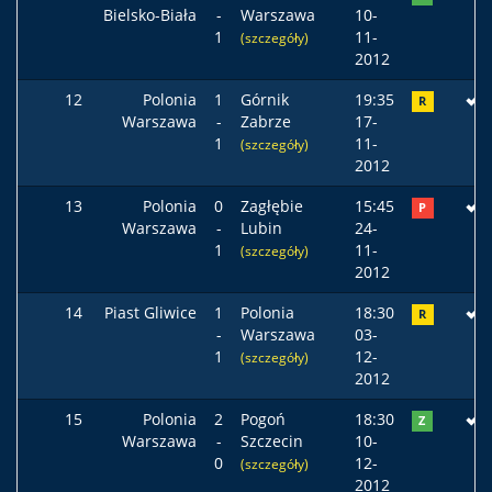
Bielsko-Biała
-
Warszawa
10-
1
11-
(szczegóły)
2012
12
Polonia
1
Górnik
19:35
R
Warszawa
-
Zabrze
17-
1
11-
(szczegóły)
2012
13
Polonia
0
Zagłębie
15:45
P
Warszawa
-
Lubin
24-
1
11-
(szczegóły)
2012
14
Piast Gliwice
1
Polonia
18:30
R
-
Warszawa
03-
1
12-
(szczegóły)
2012
15
Polonia
2
Pogoń
18:30
Z
Warszawa
-
Szczecin
10-
0
12-
(szczegóły)
2012