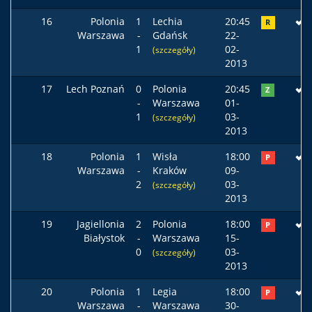
16
Polonia
1
Lechia
20:45
R
Warszawa
-
Gdańsk
22-
1
02-
(szczegóły)
2013
17
Lech Poznań
0
Polonia
20:45
Z
-
Warszawa
01-
1
03-
(szczegóły)
2013
18
Polonia
1
Wisła
18:00
P
Warszawa
-
Kraków
09-
2
03-
(szczegóły)
2013
19
Jagiellonia
2
Polonia
18:00
P
Białystok
-
Warszawa
15-
0
03-
(szczegóły)
2013
20
Polonia
1
Legia
18:00
P
Warszawa
-
Warszawa
30-