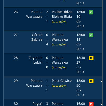
2013
26
Polonia
2
Podbeskidzie
18:00
Z
Warszawa
-
Bielsko-Biała
10-
1
05-
(szczegóły)
2013
27
Górnik
0
Polonia
18:00
Z
Zabrze
-
Warszawa
18-
4
05-
(szczegóły)
2013
28
Zagłębie
0
Polonia
18:30
R
Lubin
-
Warszawa
27-
0
05-
(szczegóły)
2013
29
Polonia
1
Piast Gliwice
18:00
R
Warszawa
-
30-
(szczegóły)
1
05-
2013
30
Pogoń
3
Polonia
16:00
P