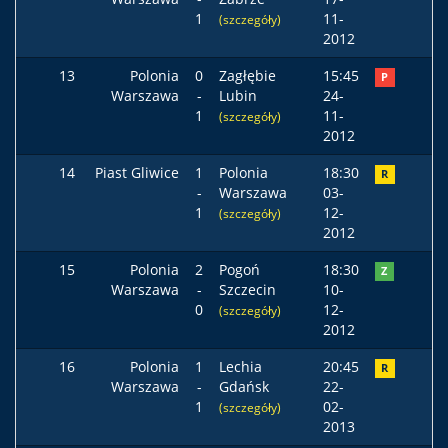
1
11-
(szczegóły)
2012
13
Polonia
0
Zagłębie
15:45
P
Warszawa
-
Lubin
24-
1
11-
(szczegóły)
2012
14
Piast Gliwice
1
Polonia
18:30
R
-
Warszawa
03-
1
12-
(szczegóły)
2012
15
Polonia
2
Pogoń
18:30
Z
Warszawa
-
Szczecin
10-
0
12-
(szczegóły)
2012
16
Polonia
1
Lechia
20:45
R
Warszawa
-
Gdańsk
22-
1
02-
(szczegóły)
2013