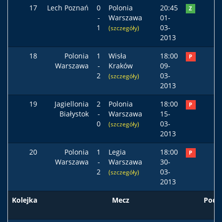
17
Lech Poznań
0
Polonia
20:45
Z
-
Warszawa
01-
1
03-
(szczegóły)
2013
18
Polonia
1
Wisła
18:00
P
Warszawa
-
Kraków
09-
2
03-
(szczegóły)
2013
19
Jagiellonia
2
Polonia
18:00
P
Białystok
-
Warszawa
15-
0
03-
(szczegóły)
2013
20
Polonia
1
Legia
18:00
P
Warszawa
-
Warszawa
30-
2
03-
(szczegóły)
2013
Kolejka
Mecz
Pods