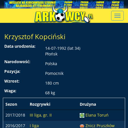
Toggl
navig
Krzysztof Kopciński
Data urodzenia:
14-07-1992 (lat 34)
Płońsk
Narodowość:
Polska
Pozycja:
Pomocnik
Wzrost:
180 cm
Waga:
68 kg
Sezon
Rozgrywki
Drużyna
p
2017/2018
III liga, gr. II
Elana Toruń
2016/2017
I liga
Znicz Pruszków