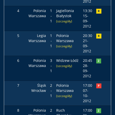
2012
4
Polonia
1
Jagiellonia
13:30
R
Warszawa
-
Białystok
15-
1
09-
(szczegóły)
2012
5
Legia
1
Polonia
20:30
R
Warszawa
-
Warszawa
21-
1
09-
(szczegóły)
2012
6
Polonia
3
Widzew Łódź
20:45
Z
Warszawa
-
28-
(szczegóły)
1
09-
2012
7
Śląsk
2
Polonia
17:00
P
Wrocław
-
Warszawa
07-
1
10-
(szczegóły)
2012
8
Polonia
2
Ruch
17:00
Z