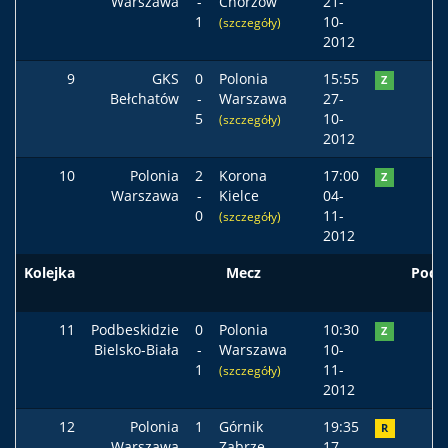
Warszawa
-
Chorzów
21-
1
10-
(szczegóły)
2012
9
GKS
0
Polonia
15:55
Z
Bełchatów
-
Warszawa
27-
5
10-
(szczegóły)
2012
10
Polonia
2
Korona
17:00
Z
Warszawa
-
Kielce
04-
0
11-
(szczegóły)
2012
Kolejka
Mecz
Pods
11
Podbeskidzie
0
Polonia
10:30
Z
Bielsko-Biała
-
Warszawa
10-
1
11-
(szczegóły)
2012
12
Polonia
1
Górnik
19:35
R
Warszawa
-
Zabrze
17-